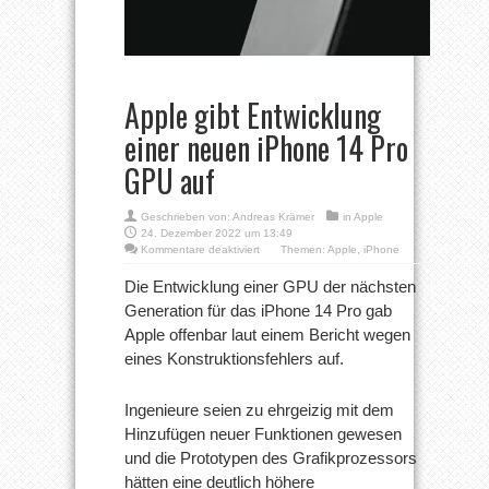
Apple gibt Entwicklung
einer neuen iPhone 14 Pro
GPU auf
Geschrieben von:
Andreas Krämer
in
Apple
24. Dezember 2022 um 13:49
für
Kommentare deaktiviert
Themen:
Apple
,
iPhone
Apple
gibt
Die Entwicklung einer GPU der nächsten
Entwicklung
Generation für das iPhone 14 Pro gab
einer
neuen
Apple offenbar laut einem Bericht wegen
iPhone
eines Konstruktionsfehlers auf.
14
Pro
GPU
auf
Ingenieure seien zu ehrgeizig mit dem
Hinzufügen neuer Funktionen gewesen
und die Prototypen des Grafikprozessors
hätten eine deutlich höhere