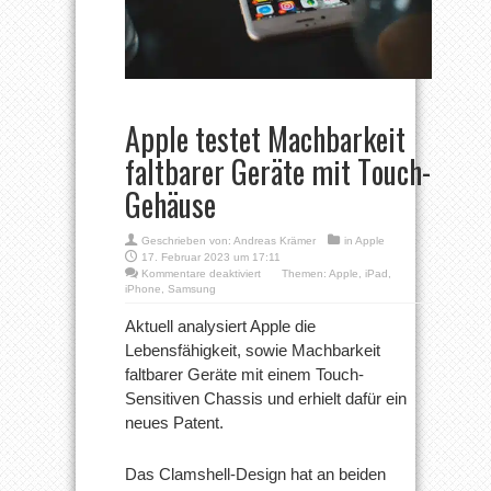
Apple testet Machbarkeit
faltbarer Geräte mit Touch-
Gehäuse
Geschrieben von:
Andreas Krämer
in
Apple
17. Februar 2023 um 17:11
für
Kommentare deaktiviert
Themen:
Apple
,
iPad
,
Apple
iPhone
,
Samsung
testet
Machbarkeit
Aktuell analysiert Apple die
faltbarer
Lebensfähigkeit, sowie Machbarkeit
Geräte
mit
faltbarer Geräte mit einem Touch-
Touch-
Sensitiven Chassis und erhielt dafür ein
Gehäuse
neues Patent.
Das Clamshell-Design hat an beiden