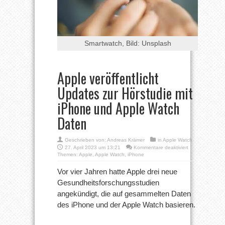
Smartwatch, Bild: Unsplash
Apple veröffentlicht
Updates zur Hörstudie mit
iPhone und Apple Watch
Daten
Geschrieben von:
Andreas Krämer
in
Apple Watch
für
27. April 2023 um 13:21
Kommentare deaktiviert
Apple
Themen:
Apple
,
Apple Watch
,
iPhone
veröffentlicht
Updates
Vor vier Jahren hatte Apple drei neue
zur
Gesundheitsforschungsstudien
Hörstudie
mit
angekündigt, die auf gesammelten Daten
iPhone
des iPhone und der Apple Watch basieren.
und
Apple
Watch
Daten