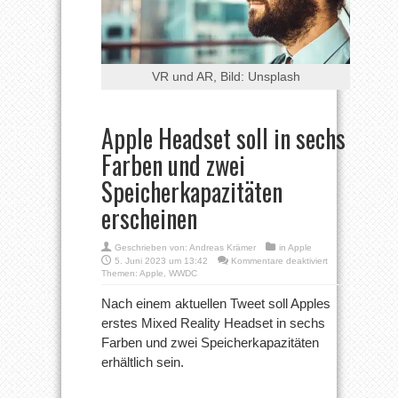
VR und AR, Bild: Unsplash
Apple Headset soll in sechs
Farben und zwei
Speicherkapazitäten
erscheinen
Geschrieben von:
Andreas Krämer
in
Apple
für
5. Juni 2023 um 13:42
Kommentare deaktiviert
Apple
Themen:
Apple
,
WWDC
Headset
soll
Nach einem aktuellen Tweet soll Apples
in
erstes Mixed Reality Headset in sechs
sechs
Farben
Farben und zwei Speicherkapazitäten
und
erhältlich sein.
zwei
Speicherkapazitä
erscheinen