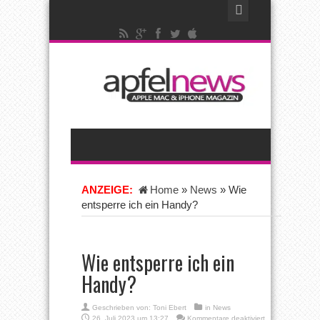
ANZEIGE:
Home
»
News
»
Wie
entsperre ich ein Handy?
Wie entsperre ich ein
Handy?
Geschrieben von:
Toni Ebert
in
News
für
26. Juli 2023 um 13:27
Kommentare deaktiviert