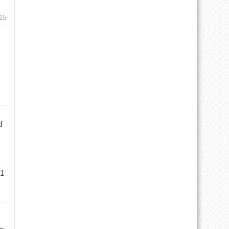
15
d
 1