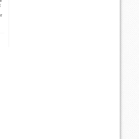
ür
t
er