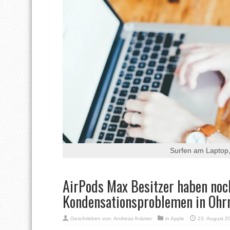
Surfen am Laptop,
AirPods Max Besitzer haben no
Kondensationsproblemen in Oh
Geschrieben von:
Andreas Krämer
in
Apple
23. August 2