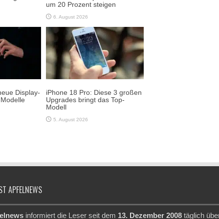
um 20 Prozent steigen
6. August 2026
neue Display-
iPhone 18 Pro: Diese 3 großen
-Modelle
Upgrades bringt das Top-
Modell
5. August 2026
ST APFELNEWS
elnews
informiert die Leser seit dem
13. Dezember 2008
täglich übe