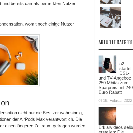
Max
rt und bereits damals bemerkten Nutzer
Besitzer
haben
noch
immer
Kondensationsproblemen
ondensation, womit noch einige Nutzer
in
Ohrmuscheln
AKTUELLE RATGEBE
o2
startet
DSL-
und TV-Angebot:
250 Mbit/s zum
Sparpreis mit 240
Euro Rabatt
ion
19. Februar 2022
nsation nicht nur die Besitzer wahnsinnig,
ktionen der AirPods Max verantwortlich. Die
r einen längeren Zeitraum getragen wurden.
Erklärvideos selb
erstellen: Die