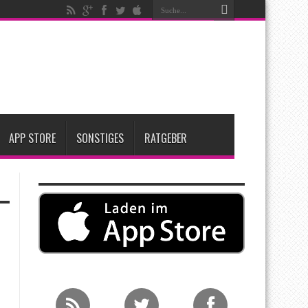
igen
iPadOS 27 spendiert iPad zwei neue Funktionen
nfang 2027 erwartet
APP STORE
SONSTIGES
RATGEBER