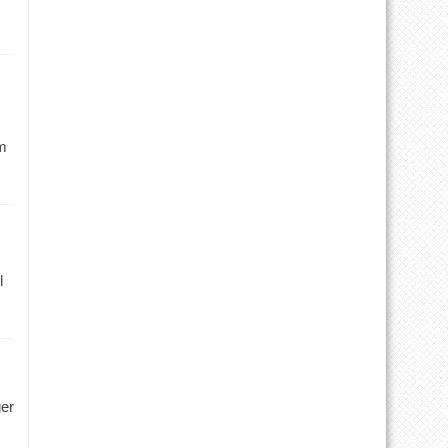
m
l
ger