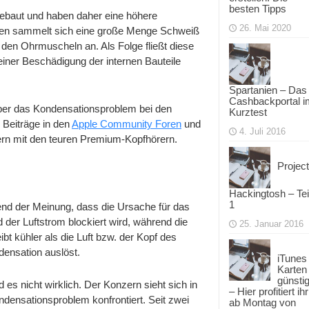
besten Tipps
 gebaut und haben daher eine höhere
26. Mai 2020
arien sammelt sich eine große Menge Schweiß
 den Ohrmuscheln an. Als Folge fließt diese
einer Beschädigung der internen Bauteile
Spartanien – Das
Cashbackportal i
ber das Kondensationsproblem bei den
Kurztest
 Beiträge in den
Apple Community Foren
und
4. Juli 2016
rn mit den teuren Premium-Kopfhörern.
Project
Hackingtosh – Tei
1
end der Meinung, dass die Ursache für das
der Luftstrom blockiert wird, während die
25. Januar 2016
t kühler als die Luft bzw. der Kopf des
densation auslöst.
iTunes
Karten
günsti
es nicht wirklich. Der Konzern sieht sich in
– Hier profitiert ihr
densationsproblem konfrontiert. Seit zwei
ab Montag von