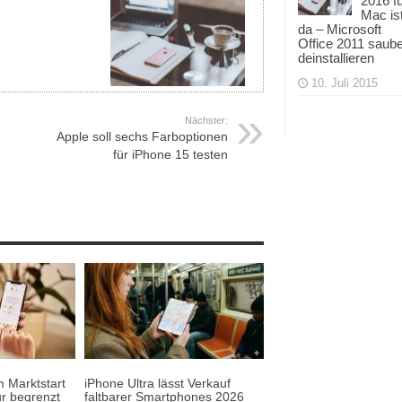
2016 f
Mac is
da – Microsoft
Office 2011 saub
deinstallieren
10. Juli 2015
Nächster:
Apple soll sechs Farboptionen
für iPhone 15 testen
 Marktstart
iPhone Ultra lässt Verkauf
r begrenzt
faltbarer Smartphones 2026