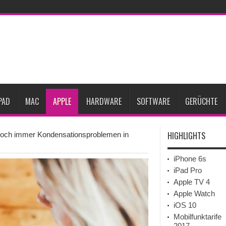
gesunken
iPhone 18 Pro zum Marktstart möglicherweise nur begrenzt verfügbar
eative
iPhone Ultra lässt Verkauf faltbarer Smartphones 2026 um 20 Prozent ste
27
iPhone 18 Pro: Diese 3 großen Upgrades bringt das Top-Modell
dget werden
Apple übernimmt Softwarefirma PlasmaSolve
iPhone Air 2 für A
PAD
MAC
APPLE
HARDWARE
SOFTWARE
GERÜCHTE
HIGHLIGHTS
noch immer Kondensationsproblemen in
iPhone 6s
iPad Pro
Apple TV 4
Apple Watch
iOS 10
Mobilfunktarife
2017