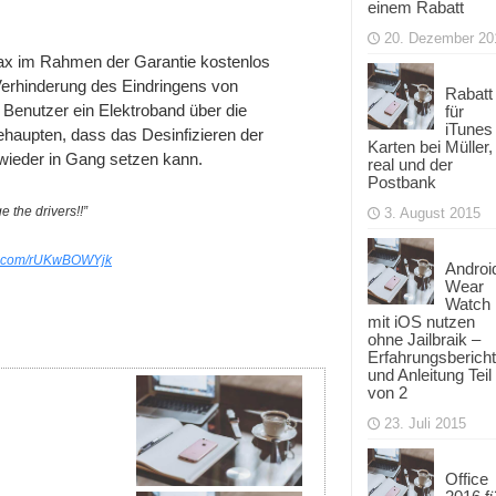
einem Rabatt
20. Dezember 20
Max im Rahmen der Garantie kostenlos
 Verhinderung des Eindringens von
Rabatt
enutzer ein Elektroband über die
für
iTunes
ehaupten, dass das Desinfizieren der
Karten bei Müller,
wieder in Gang setzen kann.
real und der
Postbank
the drivers!!”
3. August 2015
er.com/rUKwBOWYjk
Androi
Wear
Watch
mit iOS nutzen
ohne Jailbraik –
Erfahrungsbericht
und Anleitung Teil
von 2
23. Juli 2015
Office