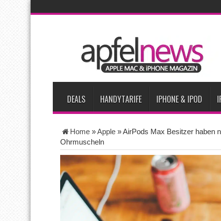
AKTUELLE NACHRICHTEN
Bericht: iPad-Lieferungen im 2. Quartal 2026 um 7,5 Prozent 
Vom iPad-Design zum eigenen T-Shirt: Checkliste für Apple-Kr
Apple testet zwei neue Display-Panels für iPhone-Modelle 20
Apples Smartbrille könnte das nächste große Gesundheits-Ga
DEALS
HANDYTARIFE
IPHONE & IPOD
I
Home
»
Apple
»
AirPods Max Besitzer haben 
Ohrmuscheln