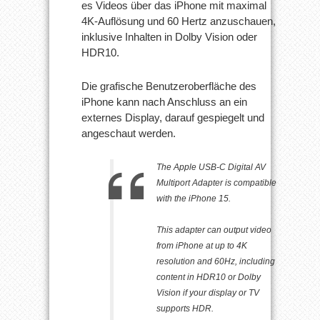
es Videos über das iPhone mit maximal
4K-Auflösung und 60 Hertz anzuschauen,
inklusive Inhalten in Dolby Vision oder
HDR10.
Die grafische Benutzeroberfläche des
iPhone kann nach Anschluss an ein
externes Display, darauf gespiegelt und
angeschaut werden.
The Apple USB-C Digital AV
Multiport Adapter is compatible
with the iPhone 15.
This adapter can output video
from iPhone at up to 4K
resolution and 60Hz, including
content in HDR10 or Dolby
Vision if your display or TV
supports HDR.