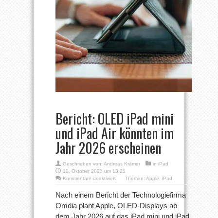
Bericht: OLED iPad mini
und iPad Air könnten im
Jahr 2026 erscheinen
Geschrieben von:
Andreas Krämer
in
iPad
10. Oktober 2023 um 13:21
für
Kommentare deaktiviert
Themen:
Apple
,
iPad
Bericht:
OLED
Nach einem Bericht der Technologiefirma
iPad
Omdia plant Apple, OLED-Displays ab
mini
und
dem Jahr 2026 auf das iPad mini und iPad