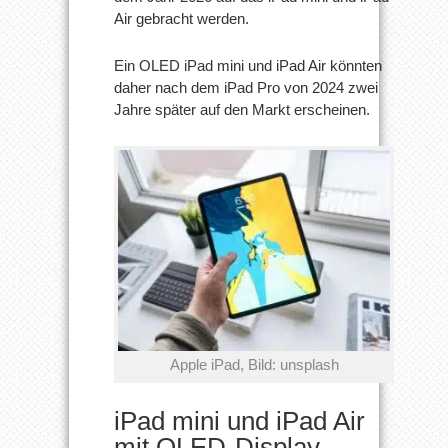
iPad
Air gebracht werden.
Air
könnten
im
Jahr
Ein OLED iPad mini und iPad Air könnten
2026
daher nach dem iPad Pro von 2024 zwei
erscheinen
Jahre später auf den Markt erscheinen.
Apple iPad, Bild: unsplash
iPad mini und iPad Air
mit OLED-Display