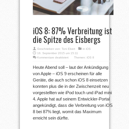
iOS 8: 87% Verbreitung ist
die Spitze des Eisbergs
Geschrieben von:
Toni Ebert
in
iOS
16. September 2015 um 15:11
für
Kommentare deaktiviert
Themen:
iOS 8
iOS
8:
Heute Abend soll – laut der Ankündigung
87%
von Apple – iOS 9 erscheinen für alle
Verbreitung
ist
Geräte, die auch schon iOS 8 einsetzen
die
konnten plus die in der Zwischenzeit neu
Spitze
des
vorgestellten wie iPod touch und iPad mini
Eisbergs
4. Apple hat auf seinem Entwickler-Portal
angekündigt, dass die Verbreitung von iOS
8 bei 87% liegt, womit das Maximum
erreicht sein dürfte.