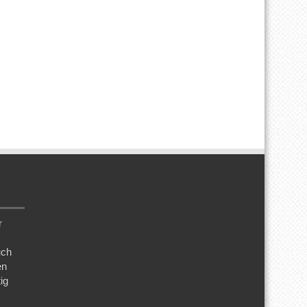
r
uch
en
ig