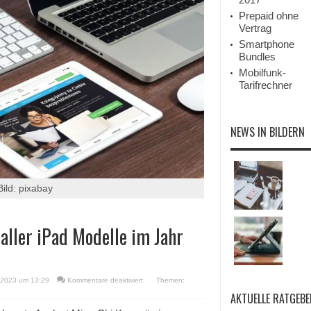
Prepaid ohne
Vertrag
Smartphone
Bundles
Mobilfunk-
Tarifrechner
NEWS IN BILDERN
ild: pixabay
aller iPad Modelle im Jahr
für
 2023 um 13:29
Kommentare deaktiviert
Themen:
Analyst
AKTUELLE RATGEBE
Kuo
rechnet