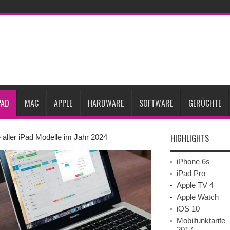
ne-Marktes
Bericht: iPad-Lieferungen im 2. Quartal 2026 um 7,5 Prozent gesun
rfügbar
Vom iPad-Design zum eigenen T-Shirt: Checkliste für Apple-Kreative
Prozent steigen
iPadOS 27 spendiert iPad zwei neue Funktionen
Apple teste
l
Apples Smartbrille könnte das nächste große Gesundheits-Gadget werden
PAD
MAC
APPLE
HARDWARE
SOFTWARE
GERÜCHTE
HIGHLIGHTS
 aller iPad Modelle im Jahr 2024
iPhone 6s
iPad Pro
Apple TV 4
Apple Watch
iOS 10
Mobilfunktarife
2017