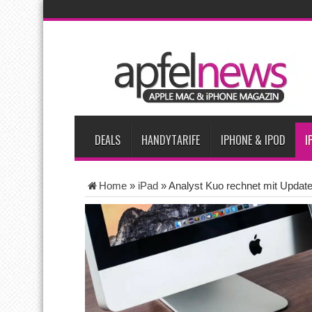
AKTUELLE NACHRICHTEN
Apple beherrscht 65 Prozent des globalen Premium-Smartpho
iPhone 18 Pro zum Marktstart möglicherweise nur begrenzt ve
iPhone Ultra lässt Verkauf faltbarer Smartphones 2026 um 20 
iPhone 18 Pro: Diese 3 großen Upgrades bringt das Top-Model
DEALS
HANDYTARIFE
IPHONE & IPOD
I
Home
»
iPad
»
Analyst Kuo rechnet mit Update