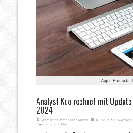
Apple Products, B
Analyst Kuo rechnet mit Update 
2024
Geschrieben von:
Andreas Krämer
in
iPad
13. November
Apple
,
iPad
,
iPad Mini