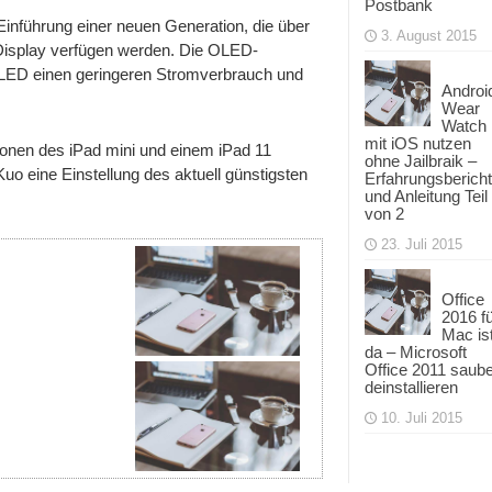
Postbank
Einführung einer neuen Generation, die über
3. August 2015
isplay verfügen werden. Die OLED-
i-LED einen geringeren Stromverbrauch und
Androi
Wear
Watch
mit iOS nutzen
onen des iPad mini und einem iPad 11
ohne Jailbraik –
uo eine Einstellung des aktuell günstigsten
Erfahrungsbericht
und Anleitung Teil
von 2
23. Juli 2015
Office
2016 f
Mac is
da – Microsoft
Office 2011 saub
deinstallieren
10. Juli 2015