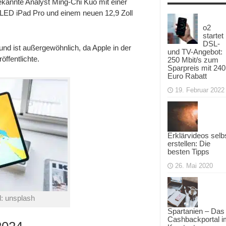
ekannte Analyst Ming-Chi Kuo mit einer
mit
 OLED iPad Pro und einem neuen 12,9 Zoll
Update
aller
o2
iPad
Modelle
startet
im
DSL-
und ist außergewöhnlich, da Apple in der
Jahr
und TV-Angebot:
2024
öffentlichte.
250 Mbit/s zum
Sparpreis mit 240
Euro Rabatt
19. Februar 2022
Erklärvideos selb
erstellen: Die
besten Tipps
26. Mai 2020
d: unsplash
Spartanien – Das
Cashbackportal i