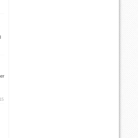
l
ger
15