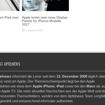
rt iPad zwei
Apple testet zwei neue Display-
Panels für iPhone-Modelle
2027
5. August 2026
ST APFELNEWS
elnews
informiert die Leser seit dem
13. Dezember 2008
täglich übe
s rund um Apple. Der Themenschwerpunkt liegt bei den Apple
dukten wie etwa dem
Apple iPhone
,
iPad
sowie bei den
Macs
als a
 Apple TV. Die stets aktuellen Nachrichten aus der Apple Welt und d
renzenden Themenfeldern, werden von dem Apfelnews Team sorgfält
gewählt und entsprechend informativ aufbereitet.