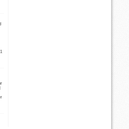
d
 1
ür
t
er