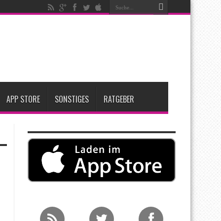
ken
t zwei neue Display-Panels für iPhone-Modelle 2027
Apple übernimmt Softwarefirma PlasmaSolve
APP STORE
SONSTIGES
RATGEBER