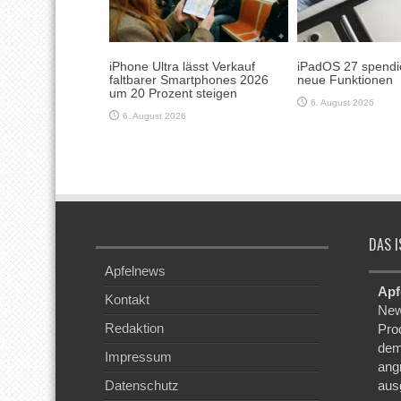
iPhone Ultra lässt Verkauf
iPadOS 27 spendie
faltbarer Smartphones 2026
neue Funktionen
um 20 Prozent steigen
6. August 2026
6. August 2026
DAS I
Apfelnews
Apf
Kontakt
New
Redaktion
Pro
dem
Impressum
ang
Datenschutz
aus