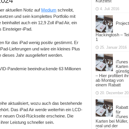
2024
Kurztest
4. Juli 2016
er aktuellen Notiz auf
Medium
schreibt,
etzen und sein komplettes Portfolio mit
einhaltet auch ein 12,9 Zoll iPad Air, ein
Project
 Einsteiger-iPad.
Hackingtosh – Tei
1
n für das iPad wenig positiv gestimmt. Er
25. Januar 2016
iPad-Lieferungen und wäre ein kleines Plus
 dieses Jahr ausgeliefert werden.
iTunes
Karten
ID-Pandemie beeindruckende 63 Millionen
günsti
– Hier profitiert ihr
ab Montag von
einem Rabatt
20. Dezember 20
eihe aktualisiert, wozu auch das bestehende
Rabatt
gehört. Das iPad Air werde weiterhin ein LCD-
für
r neuen Oxid-Rückseite erscheine. Die
iTunes
Karten bei Müller,
ihrer Leistung schneller sein.
real und der