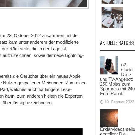
i am 23. Oktober 2012 zusammen mit der
AKTUELLE RATGEBE
nsatz kam unter anderem der modifizierte
er Rückseite, die in der Lage ist
 aufzuzeichnen, sowie der neue Lightning-
o2
startet
DSL-
 bereits die Gerüchte über ein neues Apple
und TV-Angebot:
die Nutzer gespaltener Meinungen. Zum einen
250 Mbit/s zum
Sparpreis mit 240
iPad, welches auch für längere Lese-
Euro Rabatt
en kann, zum anderen hielten die Experten
19. Februar 2022
s überflüssig bezeichneten.
Erklärvideos selb
erstellen: Die