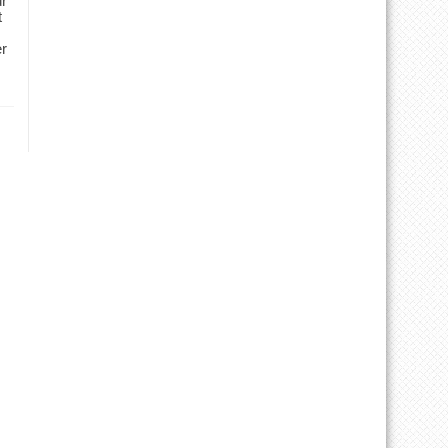
ür
t
er