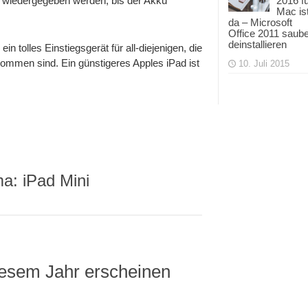
 wiedergegeben werden, bis der Akku
2016 f
Mac is
da – Microsoft
Office 2011 saub
deinstallieren
n tolles Einstiegsgerät für all-diejenigen, die
kommen sind. Ein günstigeres Apples iPad ist
10. Juli 2015
ma: iPad Mini
iesem Jahr erscheinen