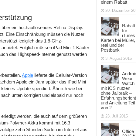
einem Rabatt
20. Dezember 20
erstützung
Rabatt
t über ein hochauflösendes Retina Display.
für
tützt. Eine Einschränkung müssen die Nutzer
iTunes
Karten bei Müller,
terstützt lediglich das 1,8-GHz-
real und der
anbietet. Folglich müssen iPad Mini 1 Käufer
Postbank
 auch das Highspeed-Internet genutzt werden
3. August 2015
Androi
rbestellen.
Apple
lieferte die Cellular-Version
Wear
hdem Apple ein Jahr später das iPad Mini
Watch
mit iOS nutzen
 kleines Update spendiert. Ähnlich wie bei
ohne Jailbraik –
 nach unten korrigiert und alsbald nur noch
Erfahrungsbericht
und Anleitung Teil
von 2
 erledigt werden, die auch auf dem größeren
23. Juli 2015
ithium-Polymer-Akku kommt mit 16,3
ufolge zehn Stunden Surfen im Internet aus.
Office