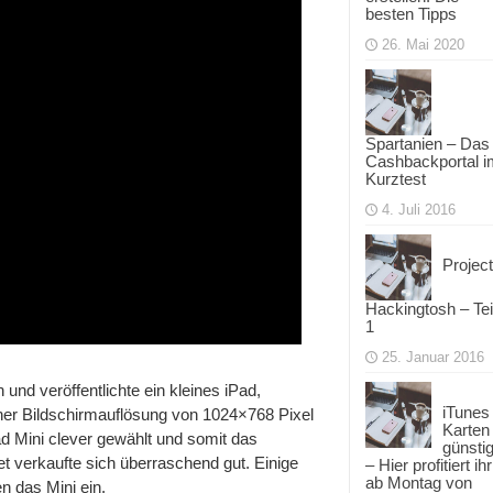
besten Tipps
26. Mai 2020
Spartanien – Das
Cashbackportal i
Kurztest
4. Juli 2016
Project
Hackingtosh – Tei
1
25. Januar 2016
 und veröffentlichte ein kleines iPad,
iTunes
iner Bildschirmauflösung von 1024×768 Pixel
Karten
d Mini clever gewählt und somit das
günsti
t verkaufte sich überraschend gut. Einige
– Hier profitiert ihr
ab Montag von
n das Mini ein.