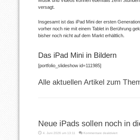
Musik und Videos können ebenfalls zehn Stunden
versagt.
Insgesamt ist das iPad Mini der ersten Generation ei
vorher noch nie mit einem Tablet in Berührung ge
bisher noch nicht auf dem Markt erhältlich.
Das iPad Mini in Bildern
[portfolio_slideshow id=111985]
Alle aktuellen Artikel zum The
Neue iPads sollen noch in d
für
4. Juni 2026 um 13:11
Kommentare deaktiviert
Neue