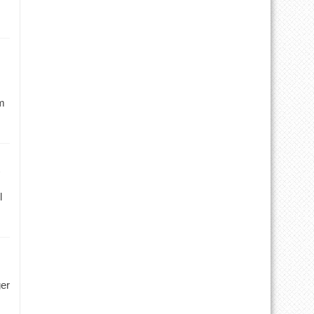
m
l
ger