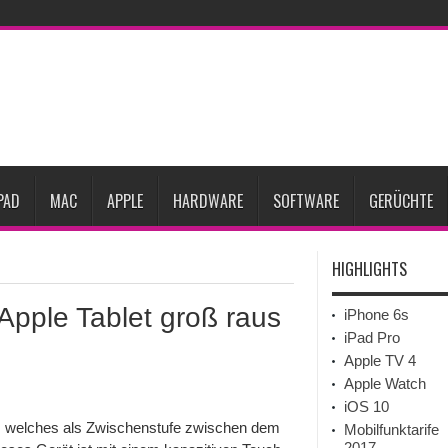
Prozent steigen
iPadOS 27 spendiert iPad zwei neue Funktionen
Apple teste
l
Apples Smartbrille könnte das nächste große Gesundheits-Gadget werden
Pods mit Kameras sollen bereits im September erscheinen
Gebrauchte Mac-Syste
im 2. Quartal
PAD
MAC
APPLE
HARDWARE
SOFTWARE
GERÜCHTE
HIGHLIGHTS
 Apple Tablet groß raus
iPhone 6s
iPad Pro
Apple TV 4
Apple Watch
iOS 10
e, welches als Zwischenstufe zwischen dem
Mobilfunktarife
2017