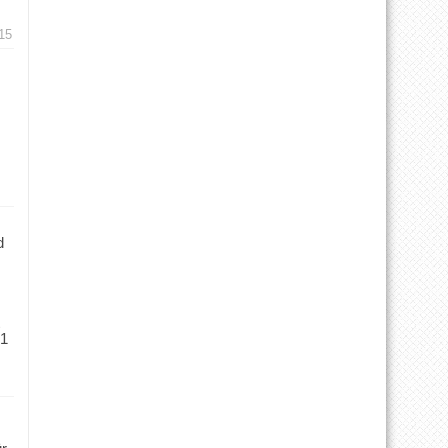
15
d
 1