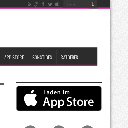
t zwei neue Display-Panels für iPhone-Modelle 2027
Apple übernimmt Softwarefirma PlasmaSolve
me: Eine wirtschaftliche und nachhaltige Entscheidung
APP STORE
SONSTIGES
RATGEBER