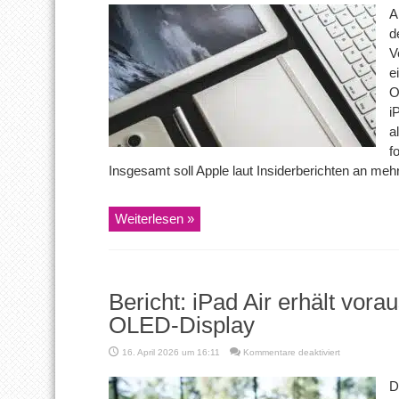
iPads
A
sollen
d
noch
in
V
diesem
e
Jahr
erscheinen
O
i
a
f
Insgesamt soll Apple laut Insiderberichten an me
Weiterlesen »
Bericht: iPad Air erhält vora
OLED-Display
für
16. April 2026 um 16:11
Kommentare deaktiviert
Bericht:
iPad
D
Air