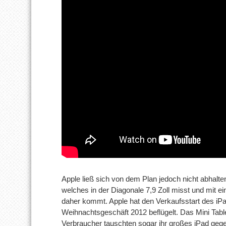
Apple ließ sich von dem Plan jedoch nicht abhalten
welches in der Diagonale 7,9 Zoll misst und mit e
daher kommt. Apple hat den Verkaufsstart des iPa
Weihnachtsgeschäft 2012 beflügelt. Das Mini Table
Verbraucher tauschten sogar ihr großes iPad gege