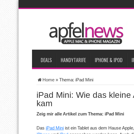
AKTUELLE NACHRICHTEN
iPhone Ultra lässt Verkauf faltbarer Smartphones 2026 um 20 
iPhone 18 Pro: Diese 3 großen Upgrades bringt das Top-Model
iPhone Air 2 für Anfang 2027 erwartet
Apples vermutete Air
Apple erzielt 49 Prozent des weltweiten Smartphone-Umsatzes 
DEALS
HANDYTARIFE
IPHONE & IPOD
I
Home
»
Thema: iPad Mini
iPad Mini: Wie das kleine
kam
Zeig mir alle Artikel zum Thema: iPad Mini
Das
iPad Mini
ist ein Tablet aus dem Hause Appl