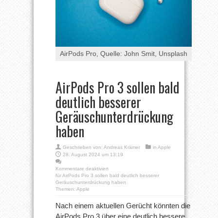
AirPods Pro, Quelle: John Smit, Unsplash
AirPods Pro 3 sollen bald
deutlich besserer
Geräuschunterdrückung
haben
Geschrieben von:
Andreas Krämer
in
Apple
28. August 2024 um 13:19
Kommentare deaktiviert
für AirPods Pro 3 sollen bald deutlich besserer
Geräuschunterdrückung haben
Themen:
Apple
Nach einem aktuellen Gerücht könnten die
AirPods Pro 3 über eine deutlich bessere