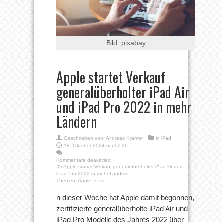
Bild: pixabay
Apple startet Verkauf
generalüberholter iPad Air
und iPad Pro 2022 in mehr
Ländern
Geschrieben von:
Andreas Krämer
in
iPad
18. Oktober 2024 um 17:26
Kommentare deaktiviert
für Apple startet Verkauf generalüberholter iPad Air und
iPad Pro 2022 in mehr Ländern
Themen:
Apple
,
iPad
n dieser Woche hat Apple damit begonnen,
zertifizierte generalüberholte iPad Air und
iPad Pro Modelle des Jahres 2022 über