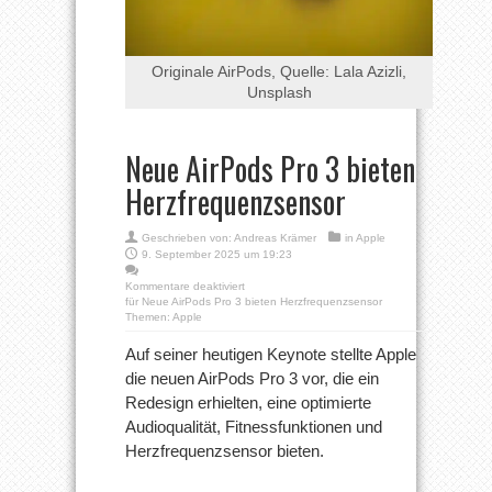
Originale AirPods, Quelle: Lala Azizli,
Unsplash
Neue AirPods Pro 3 bieten
Herzfrequenzsensor
Geschrieben von:
Andreas Krämer
in
Apple
9. September 2025 um 19:23
Kommentare deaktiviert
für Neue AirPods Pro 3 bieten Herzfrequenzsensor
Themen:
Apple
Auf seiner heutigen Keynote stellte Apple
die neuen AirPods Pro 3 vor, die ein
Redesign erhielten, eine optimierte
Audioqualität, Fitnessfunktionen und
Herzfrequenzsensor bieten.