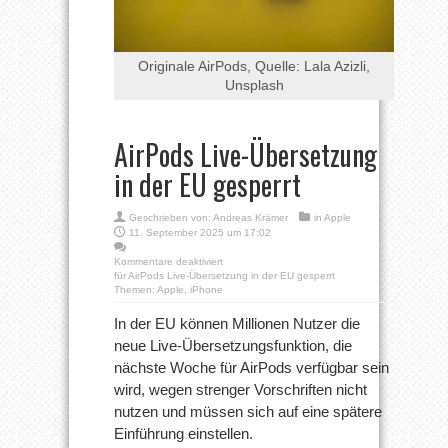
Originale AirPods, Quelle: Lala Azizli,
Unsplash
AirPods Live-Übersetzung
in der EU gesperrt
Geschrieben von:
Andreas Krämer
in
Apple
11. September 2025 um 17:02
Kommentare deaktiviert
für AirPods Live-Übersetzung in der EU gesperrt
Themen:
Apple
,
iPhone
In der EU können Millionen Nutzer die
neue Live-Übersetzungsfunktion, die
nächste Woche für AirPods verfügbar sein
wird, wegen strenger Vorschriften nicht
nutzen und müssen sich auf eine spätere
Einführung einstellen.