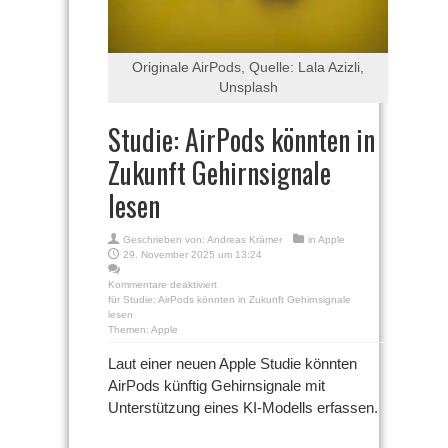
Originale AirPods, Quelle: Lala Azizli,
Unsplash
Studie: AirPods könnten in
Zukunft Gehirnsignale
lesen
Geschrieben von:
Andreas Krämer
in
Apple
29. November 2025 um 13:24
Kommentare deaktiviert
für Studie: AirPods könnten in Zukunft Gehirnsignale
lesen
Themen:
Apple
Laut einer neuen Apple Studie könnten
AirPods künftig Gehirnsignale mit
Unterstützung eines KI-Modells erfassen.