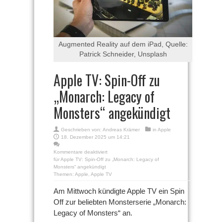
Augmented Reality auf dem iPad, Quelle:
Patrick Schneider, Unsplash
Apple TV: Spin-Off zu
„Monarch: Legacy of
Monsters“ angekündigt
Geschrieben von:
Andreas Krämer
in
Apple
18. Dezember 2025 um 14:21
Kommentare deaktiviert
für Apple TV: Spin-Off zu „Monarch: Legacy of
Monsters“ angekündigt
Themen:
Apple
,
Apple TV
Am Mittwoch kündigte Apple TV ein Spin
Off zur beliebten Monsterserie „Monarch:
Legacy of Monsters“ an.