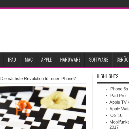
rozent gesunken
iPhone 18 Pro zum Marktstart möglicherweise nur begrenzt ver
pple-Kreative
iPhone Ultra lässt Verkauf faltbarer Smartphones 2026 um 20 Proz
le testet zwei neue Display-Panels für iPhone-Modelle 2027
iPhone 18 Pro: Di
eits-Gadget werden
Apple übernimmt Softwarefirma PlasmaSolve
iPhone Air
IPAD
MAC
APPLE
HARDWARE
SOFTWARE
GERÜC
HIGHLIGHTS
: Die nächste Revolution für euer iPhone?
iPhone 6s
iPad Pro
Apple TV 
Apple Wat
iOS 10
Mobilfunkt
2017