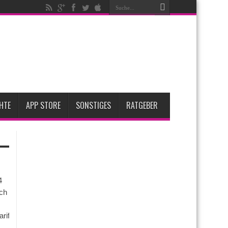
fügbar
ent steigen
ese 3 großen Upgrades bringt das Top-Modell
 2 für Anfang 2027 erwartet
HTE
APP STORE
SONSTIGES
RATGEBER
4
ch
arife