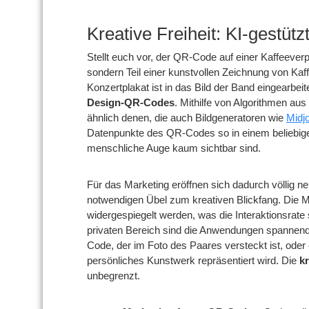
Kreative Freiheit: KI-gestü
Stellt euch vor, der QR-Code auf einer Kaffeeverp
sondern Teil einer kunstvollen Zeichnung von K
Konzertplakat ist in das Bild der Band eingearbe
Design-QR-Codes
. Mithilfe von Algorithmen au
ähnlich denen, die auch Bildgeneratoren wie
Midj
Datenpunkte des QR-Codes so in einem beliebigen
menschliche Auge kaum sichtbar sind.
Für das Marketing eröffnen sich dadurch völlig 
notwendigen Übel zum kreativen Blickfang. Die M
widergespiegelt werden, was die Interaktionsrate 
privaten Bereich sind die Anwendungen spannend
Code, der im Foto des Paares versteckt ist, oder e
persönliches Kunstwerk repräsentiert wird. Die
k
unbegrenzt.