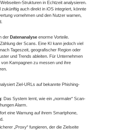
ebseiten-Strukturen in Echtzeit analysieren.
l zukünftig auch direkt in iOS integriert, könnte
wertung vornehmen und den Nutzer warnen,
d.
ch der
Datenanalyse
enorme Vorteile.
e Zählung der Scans. Eine KI kann jedoch viel
 nach Tageszeit, geografischer Region oder
ster und Trends ableiten. Für Unternehmen
ität von Kampagnen zu messen und ihre
ren.
analysiert Ziel-URLs auf bekannte Phishing-
g
: Das System lernt, wie ein „normaler“ Scan-
chungen Alarm.
ofort eine Warnung auf ihrem Smartphone,
d.
icherer „Proxy“ fungieren, der die Zielseite