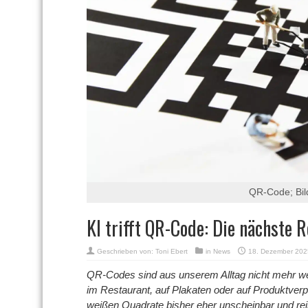
QR-Code; Bil
KI trifft QR-Code: Die nächste 
Geschrieben von:
Toni Ebert
in
News
18. Dezember 202
QR-Codes sind aus unserem Alltag nicht mehr w
im Restaurant, auf Plakaten oder auf Produktve
weißen Quadrate bisher eher unscheinbar und rein