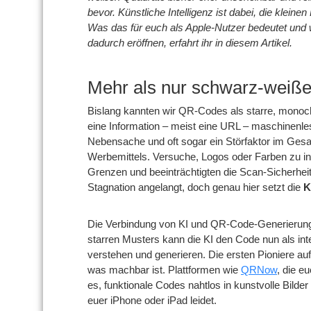
bevor. Künstliche Intelligenz ist dabei, die klein
Was das für euch als Apple-Nutzer bedeutet und 
dadurch eröffnen, erfahrt ihr in diesem Artikel.
Mehr als nur schwarz-weiß
Bislang kannten wir QR-Codes als starre, monoc
eine Information – meist eine URL – maschinenle
Nebensache und oft sogar ein Störfaktor im Gesa
Werbemittels. Versuche, Logos oder Farben zu int
Grenzen und beeinträchtigten die Scan-Sicherhei
Stagnation angelangt, doch genau hier setzt die
K
Die Verbindung von KI und QR-Code-Generierung s
starren Musters kann die KI den Code nun als int
verstehen und generieren. Die ersten Pioniere auf
was machbar ist. Plattformen wie
QRNow
, die e
es, funktionale Codes nahtlos in kunstvolle Bilder
euer iPhone oder iPad leidet.