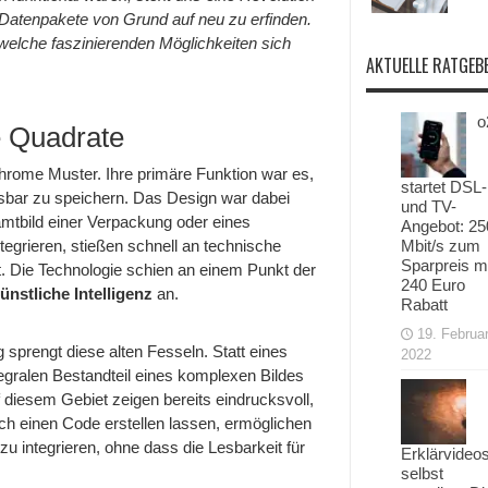
nächste
en Datenpakete von Grund auf neu zu erfinden.
Revolution
welche faszinierenden Möglichkeiten sich
für
euer
AKTUELLE RATGEB
iPhone?
o
e Quadrate
hrome Muster. Ihre primäre Funktion war es,
startet DSL-
sbar zu speichern. Das Design war dabei
und TV-
mtbild einer Verpackung oder eines
Angebot: 25
Mbit/s zum
egrieren, stießen schnell an technische
Sparpreis m
t. Die Technologie schien an einem Punkt der
240 Euro
ünstliche Intelligenz
an.
Rabatt
19. Februa
prengt diese alten Fesseln. Statt eines
2022
egralen Bestandteil eines komplexen Bildes
 diesem Gebiet zeigen bereits eindrucksvoll,
uch einen Code erstellen lassen, ermöglichen
 zu integrieren, ohne dass die Lesbarkeit für
Erklärvideo
selbst