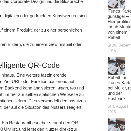
ie das Corporate Design und die Bildsprache
iTunes Kart
on digitalen oder gedruckten Kunstwerken sind
günstiger –
Hier profitier
ihr ab Mont
uf einem Produkt, der zu einer persönlichen
von einem
Rabatt
ren Bildern, die zu einem Gewinnspiel oder
20. Dezem
2015
telligente QR-Code
 hinaus. Eine weitere faszinierende
Rabatt für
hre Ziel-URL oder Funktion basierend auf
iTunes Kart
bei Müller, r
im Backend kann analysieren,
wann
,
wo
und
und der
tt immer zur selben statischen Webseite zu
Postbank
ationen liefern. Dies verwandelt den passiven
3. August
t, der auf die Situation des Nutzers reagiert.
2015
nt: Ein Restaurantbesucher scannt den QR-
Uhr ist, und leitet den Nutzer direkt zur