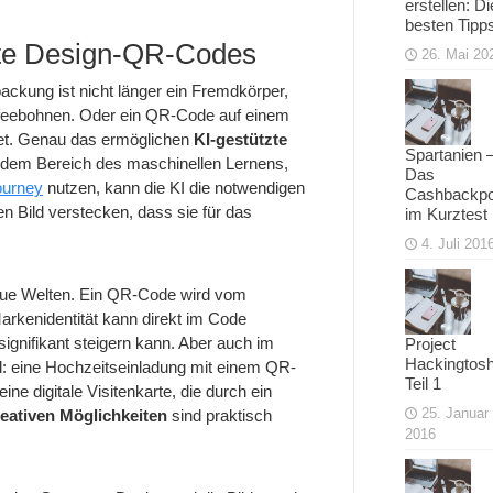
erstellen: Di
besten Tipp
tzte Design-QR-Codes
26. Mai 20
ackung ist nicht länger ein Fremdkörper,
affeebohnen. Oder ein QR-Code auf einem
itet. Genau das ermöglichen
KI-gestützte
Spartanien 
s dem Bereich des maschinellen Lernens,
Das
ourney
nutzen, kann die KI die notwendigen
Cashbackpo
 Bild verstecken, dass sie für das
im Kurztest
4. Juli 201
neue Welten. Ein QR-Code wird vom
arkenidentität kann direkt im Code
signifikant steigern kann. Aber auch im
Project
Hackingtosh
: eine Hochzeitseinladung mit einem QR-
Teil 1
ine digitale Visitenkarte, die durch ein
25. Januar
reativen Möglichkeiten
sind praktisch
2016