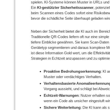
spielen. KI-Systeme können Muster in URLs und W
Ein
KI-gestützter Sicherheitsscanner
, potenziel
beim Scannen eines Codes sofort eine Risikobe
bevor die schädliche Seite überhaupt geladen wir
Neben der Sicherheit bietet die KI auch im Berei
Traditionelle QR-Codes liefern oft nur eine simpl
tiefere Einblicke gewähren. Sie kann Scan-Daten
Gerätetyp segmentieren und daraus komplexe Mu
ist diese Information Gold wert, um die Effektiv
Strategien in Echtzeit anzupassen und zu optimie
Proaktive Bedrohungserkennung
: KI 
Muster oder verdächtiges Verhalten.
Verhaltensbasierte Anomalieerkennun
Vorgang aussieht, und schlägt bei Abwei
Echtzeit-Warnungen
: Nutzer erhalten s
wenn ein Code als unsicher eingestuft wir
Sichere Weiterleitung
: Die KI kann als s