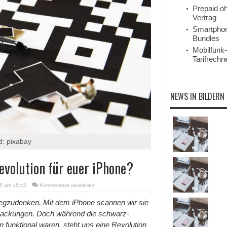
Prepaid o
Vertrag
Smartpho
Bundles
Mobilfunk-
Tarifrechn
NEWS IN BILDERN
d: pixabay
Revolution für euer iPhone?
für
5 um 15:42
Kommentare deaktiviert
KI
trifft
egzudenken. Mit dem iPhone scannen wir sie
QR-
rpackungen. Doch während die schwarz-
Code:
Die
 funktional waren, steht uns eine Revolution