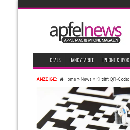
AKTUELLE NACHRICHTEN
Bericht: iPad-Lieferungen im 2. Quartal 2026 um 7,5 P
Vom iPad-Design zum eigenen T-Shirt: Checkliste für A
iPadOS 27 spendiert iPad zwei neue Funktionen
App
Apples Smartbrille könnte das nächste große Gesundh
DEALS
HANDYTARIFE
IPHONE & IPOD
ANZEIGE:
Home
»
News
»
KI trifft QR-Code