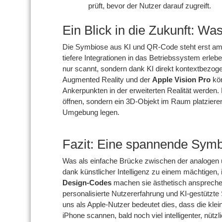
prüft, bevor der Nutzer darauf zugreift.
Ein Blick in die Zukunft: W
Die Symbiose aus KI und QR-Code steht erst am A
tiefere Integrationen in das Betriebssystem erle
nur scannt, sondern dank KI direkt kontextbezoge
Augmented Reality und der
Apple Vision Pro
kön
Ankerpunkten in der erweiterten Realität werden.
öffnen, sondern ein 3D-Objekt im Raum platzieren 
Umgebung legen.
Fazit: Eine spannende Symb
Was als einfache Brücke zwischen der analogen un
dank künstlicher Intelligenz zu einem mächtigen,
Design-Codes
machen sie ästhetisch ansprechen
personalisierte Nutzererfahrung und KI-gestützte
uns als Apple-Nutzer bedeutet dies, dass die klei
iPhone scannen, bald noch viel intelligenter, nütz