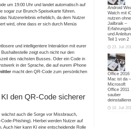
ode um 19:00 Uhr und landet automatisch auf
Android We
 sogar zur Brunch-Speisekarte führen.
Watch mit i
das Nutzererlebnis erheblich, da dem Nutzer
nutzen ohne
Jailbraik –
tiert wird, ohne dass er sich durch Menüs
Erfahrungsb
und Anleitu
Teil 1 von 2
osere und intelligentere Interaktion mit eurer
23. Juli 20
Bushaltestelle zeigt euch nicht nur den
tszeit des nächsten Busses. Oder ein Code in
nstwerk in der Sprache, die auf eurem iPhone
ittler
macht den QR-Code zum persönlichen
Office 2016 
Mac ist da –
Microsoft
Office 2011
sauber
e KI den QR-Code sicherer
deinstalliere
10. Juli 20
wächst auch die Sorge vor Missbrauch,
Code-Phishing). Hierbei werden Nutzer auf
n. Auch hier kann KI eine entscheidende Rolle