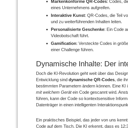
Markenkonforme QR-Codes
: Codes, d
eines Unternehmens aufgreifen.
Interaktive Kunst
: QR-Codes, die Teil v
und zu weiterführenden Inhalten leiten.
Personalisierte Geschenke
: Ein Code a
Videobotschaft führt.
Gamification
: Versteckte Codes in größe
einer Challenge führen.
Dynamische Inhalte: Der in
Doch die KI-Revolution geht weit über das Design
Entwicklung sind
dynamische QR-Codes
, die i
bestimmten Parametern ändern können. Eine KI 
mit welchem Gerät
ein Code gescannt wird. Ansta
führen, kann der Code so kontextsensitive Inform
Datenträger in einen intelligenten Interaktionspunk
Ein praktisches Beispiel, das jeder von uns ken
Code auf dem Tisch. Die KI erkennt, dass es 12:30 