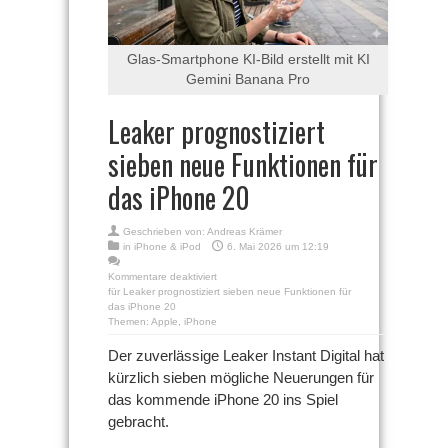
Glas-Smartphone KI-Bild erstellt mit KI
Gemini Banana Pro
Leaker prognostiziert
sieben neue Funktionen für
das iPhone 20
Geschrieben von:
Andreas Krämer
in
iPhone & iPod
6. Mai 2026 um 12:19
Kommentare deaktiviert
für Leaker prognostiziert sieben neue Funktionen für
das iPhone 20
Themen:
Apple
,
iPhone
Der zuverlässige Leaker Instant Digital hat
kürzlich sieben mögliche Neuerungen für
das kommende iPhone 20 ins Spiel
gebracht.