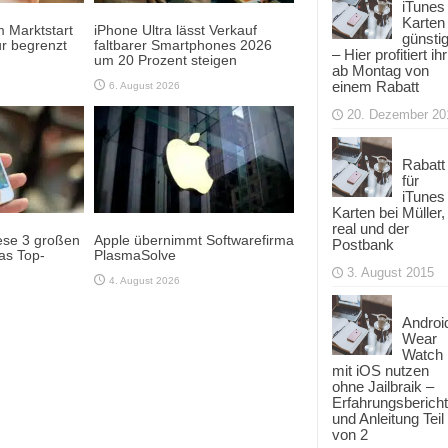
iTunes
Karten
 Marktstart
iPhone Ultra lässt Verkauf
günsti
r begrenzt
faltbarer Smartphones 2026
– Hier profitiert ihr
um 20 Prozent steigen
ab Montag von
einem Rabatt
6. August 2026
20. Dezember 20
Rabatt
für
iTunes
Karten bei Müller,
real und der
ese 3 großen
Apple übernimmt Softwarefirma
Postbank
as Top-
PlasmaSolve
3. August 2015
4. August 2026
Androi
Wear
Watch
mit iOS nutzen
ohne Jailbraik –
Erfahrungsbericht
und Anleitung Teil
von 2