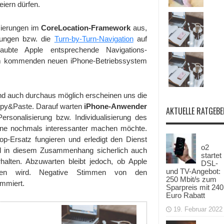
eiern dürfen.
mierungen im
CoreLocation-Framework
aus,
sungen bzw. die
Turn-by-Turn-Navigation
auf
aubte Apple entsprechende Navigations-
dem kommenden neuen iPhone-Betriebssystem
nd auch durchaus möglich erscheinen uns die
Copy&Paste. Darauf warten
iPhone-Anwender
AKTUELLE RATGEBE
rsonalisierung bzw. Individualisierung des
hone nochmals interessanter machen möchte.
op-Ersatz fungieren und erledigt den Dienst
o2
rd in diesem Zusammenhang sicherlich auch
startet
halten. Abzuwarten bleibt jedoch, ob Apple
DSL-
und TV-Angebot:
en wird. Negative Stimmen von den
250 Mbit/s zum
ammiert.
Sparpreis mit 240
Euro Rabatt
19. Februar 2022