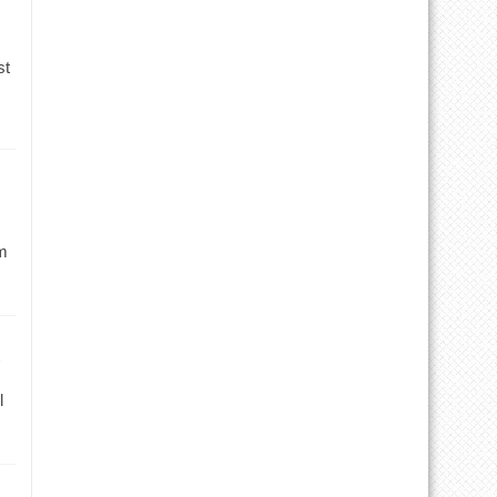
st
m
l