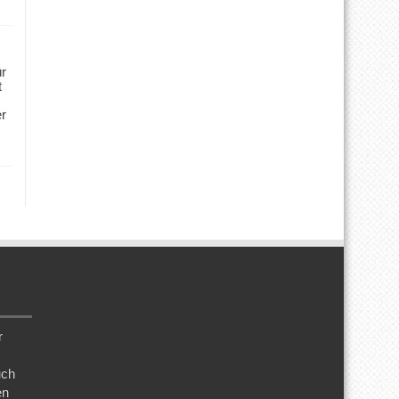
ür
t
er
r
uch
en