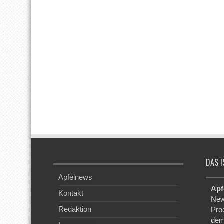
DAS I
Apfelnews
Apf
Kontakt
New
Redaktion
Pro
dem