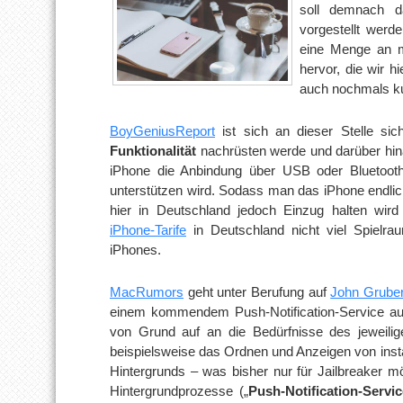
soll demnach d
vorgestellt werde
eine Menge an m
hervor, die wir
auch nochmals ku
BoyGeniusReport
ist sich an dieser Stelle sich
Funktionalität
nachrüsten werde und darüber hin
iPhone die Anbindung über USB oder Bluetooth
unterstützen wird. Sodass man das iPhone endli
hier in Deutschland jedoch Einzug halten wird 
iPhone-Tarife
in Deutschland nicht viel Spielra
iPhones.
MacRumors
geht unter Berufung auf
John Grube
einem kommendem Push-Notification-Service aus
von Grund auf an die Bedürfnisse des jeweili
beispielsweise das Ordnen und Anzeigen von insta
Hintergrunds – was bisher nur für Jailbreaker m
Hintergrundprozesse („
Push-Notification-Servic