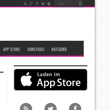
ken
t zwei neue Display-Panels für iPhone-Modelle 2027
Apple übernimmt Softwarefirma PlasmaSolve
APP STORE
SONSTIGES
RATGEBER