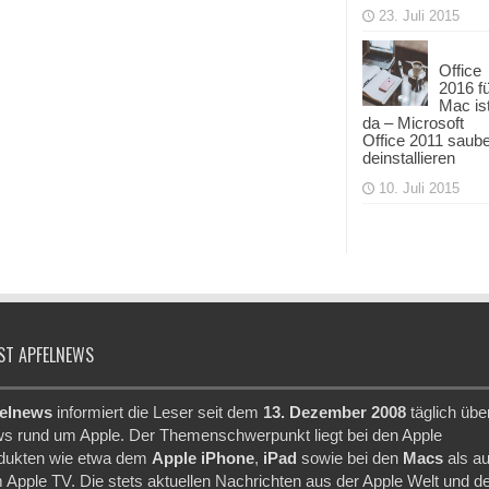
23. Juli 2015
Office
2016 f
Mac is
da – Microsoft
Office 2011 saub
deinstallieren
10. Juli 2015
ST APFELNEWS
elnews
informiert die Leser seit dem
13. Dezember 2008
täglich übe
s rund um Apple. Der Themenschwerpunkt liegt bei den Apple
dukten wie etwa dem
Apple iPhone
,
iPad
sowie bei den
Macs
als a
 Apple TV. Die stets aktuellen Nachrichten aus der Apple Welt und d