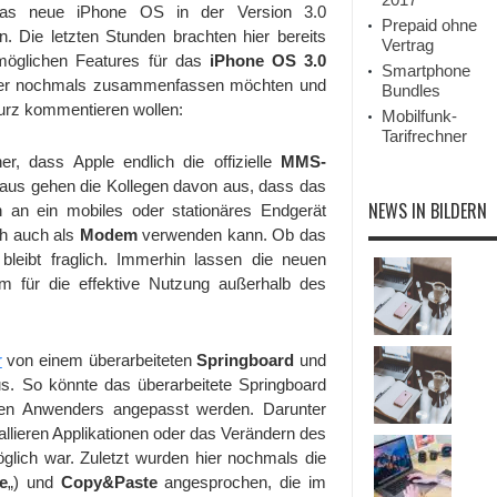
Features
as neue iPhone OS in der Version 3.0
zusammengefasst!
Prepaid ohne
n. Die letzten Stunden brachten hier bereits
Vertrag
öglichen Features für das
iPhone OS 3.0
Smartphone
 hier nochmals zusammenfassen möchten und
Bundles
rz kommentieren wollen:
Mobilfunk-
Tarifrechner
er, dass Apple endlich die offizielle
MMS-
aus gehen die Kollegen davon aus, dass das
NEWS IN BILDERN
 an ein mobiles oder stationäres Endgerät
ch auch als
Modem
verwenden kann. Ob das
bleibt fraglich. Immerhin lassen die neuen
um für die effektive Nutzung außerhalb des
r
von einem überarbeiteten
Springboard
und
. So könnte das überarbeitete Springboard
gen Anwenders angepasst werden. Darunter
llieren Applikationen oder das Verändern des
öglich war. Zuletzt wurden hier nochmals die
e
„) und
Copy&Paste
angesprochen, die im