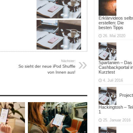
Erklärvideos selb
erstellen: Die
besten Tipps
26. Mai 2020
Nächster:
Spartanien – Das
So sieht der neue iPod Shuffle
Cashbackportal i
Kurztest
von Innen aus!
4. Juli 2016
Project
Hackingtosh – Tei
1
25. Januar 2016