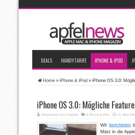
AKTUELLE NACHRICHTEN
Apple beherrscht 65 Prozent des globalen Premium-Smartpho
iPhone 18 Pro zum Marktstart möglicherweise nur begrenzt ve
iPhone Ultra lässt Verkauf faltbarer Smartphones 2026 um 20 
iPhone 18 Pro: Diese 3 großen Upgrades bringt das Top-Model
DEALS
HANDYTARIFE
IPHONE & IPOD
I
Home
»
iPhone & iPod
»
iPhone OS 3.0: Mögl
iPhone OS 3.0: Mögliche Featur
Geschrieben von:
Coyanis
in
iPhone & iPod
14. März 20
Wir
berichteten
b
März in die Apple