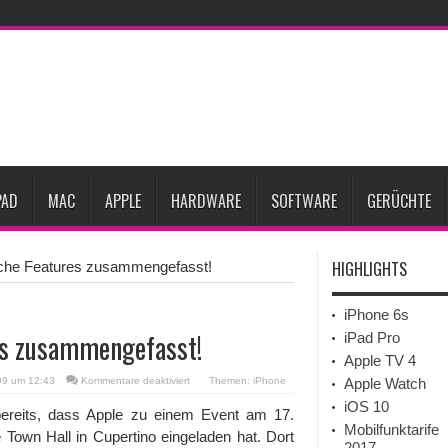
ne-Marktes
Bericht: iPad-Lieferungen im 2. Quartal 2026 um 7,5 Prozent gesun
rfügbar
Vom iPad-Design zum eigenen T-Shirt: Checkliste für Apple-Kreative
Prozent steigen
iPadOS 27 spendiert iPad zwei neue Funktionen
Apple teste
l
Apples Smartbrille könnte das nächste große Gesundheits-Gadget werden
PAD
MAC
APPLE
HARDWARE
SOFTWARE
GERÜCHTE
HIGHLIGHTS
iche Features zusammengefasst!
iPhone 6s
es zusammengefasst!
iPad Pro
Apple TV 4
für
09 um 12:43
Kommentare deaktiviert
Themen:
iPhone
Apple Watch
iPhone
iOS 10
OS
ereits, dass Apple zu einem Event am 17.
3.0:
Mobilfunktarife
 Town Hall in Cupertino eingeladen hat. Dort
Mögliche
2017