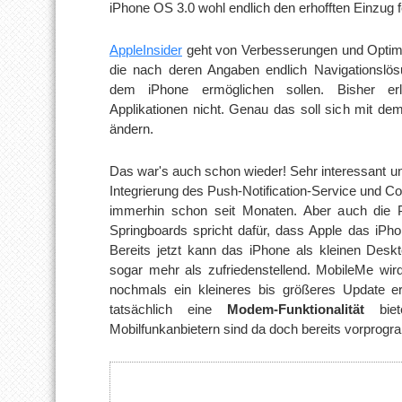
iPhone OS 3.0 wohl endlich den erhofften Einzug f
AppleInsider
geht von Verbesserungen und Opti
die nach deren Angaben endlich Navigationslö
dem iPhone ermöglichen sollen. Bisher erl
Applikationen nicht. Genau das soll sich mit 
ändern.
Das war's auch schon wieder! Sehr interessant u
Integrierung des Push-Notification-Service und 
immerhin schon seit Monaten. Aber auch die Pe
Springboards spricht dafür, dass Apple das iP
Bereits jetzt kann das iPhone als kleinen Deskt
sogar mehr als zufriedenstellend. MobileMe wi
nochmals ein kleineres bis größeres Update er
tatsächlich eine
Modem-Funktionalität
biet
Mobilfunkanbietern sind da doch bereits vorprogr