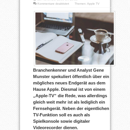
für
Kommentare deaktiviert
Themen:
Apple TV
Gibt
es
bald
einen
Apple-
TV?
Branchenkenner und Analyst Gene
Munster spekuliert öffentlich über ein
mögliches neues Endgerät aus dem
Hause Apple. Diesmal ist von einem
„Apple-TV“ die Rede, was allerdings
gleich weit mehr ist als lediglich ein
Fernsehgerät. Neben der eigentlichen
TV-Funktion soll es auch als
Spielkonsole sowie digitaler
Videorecorder dienen.