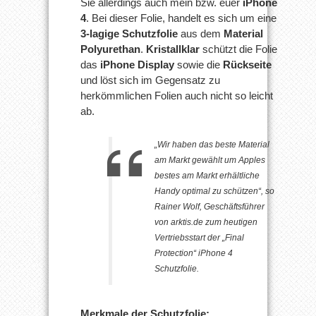
Sie allerdings auch mein bzw. euer
iPhone
4
. Bei dieser Folie, handelt es sich um eine
3-lagige Schutzfolie
aus dem
Material
Polyurethan
.
Kristallklar
schützt die Folie
das
iPhone Display
sowie die
Rückseite
und löst sich im Gegensatz zu
herkömmlichen Folien auch nicht so leicht
ab.
„Wir haben das beste Material
am Markt gewählt um Apples
bestes am Markt erhältliche
Handy optimal zu schützen“, so
Rainer Wolf, Geschäftsführer
von arktis.de zum heutigen
Vertriebsstart der „Final
Protection“ iPhone 4
Schutzfolie.
Merkmale der Schutzfolie: