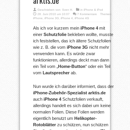
arktis.de
Geschrieben von:
Sven H.
in
iPhone & iPod
28. Juni 2010 um 10:07
7 Kommentare
Themen:
iPhone
,
iPhone 3G
,
iPhone 4
,
iPhone 4G
Als ich vor kurzem mein
iPhone 4
mit
einer
Schutzfolie
bekleben wollte, musste
ich feststellen, das ich ältere Schutzfolien
wie z. B. die vom
iPhone 3G
nicht mehr
verwenden kann. Es würde zwar
funktionieren, allerdings deckt man dann
ein Teil vom „
Home-Button
“ oder ein Teil
vom
Lautsprecher
ab.
Nun wurde ich darüber informiert, dass der
iPhone-Zubehör-Spezialist arktis.de
auch
iPhone 4
Schutzfolien verkauft,
allerdings handelt es sich dabei um keine
normalen Folien. Diese Folien werden
eigentlich benutzt um
Helikopter-
Rotoblätter
zu schützen, nun schützen