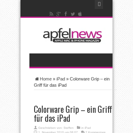
Home
»
iPad
»
Colorware Grip – ein
Griff für das iPad
Colorware Grip – ein Griff
für das iPad
Geschrieben von:
Steffen
in
iPad
1. November 2010 um 08:07
2 Kommentare