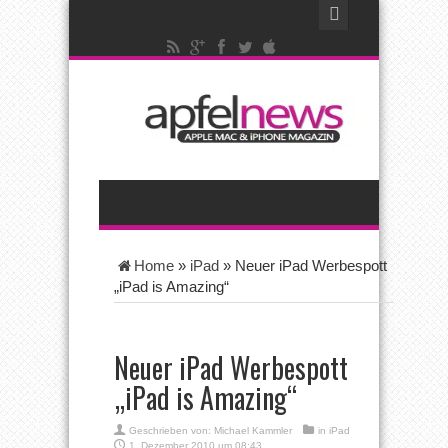
Home
»
iPad
»
Neuer iPad Werbespott
„iPad is Amazing“
Neuer iPad Werbespott
„iPad is Amazing“
Geschrieben von:
Michael Kammler
in
iPad
1. Dezember 2010 um 08:43