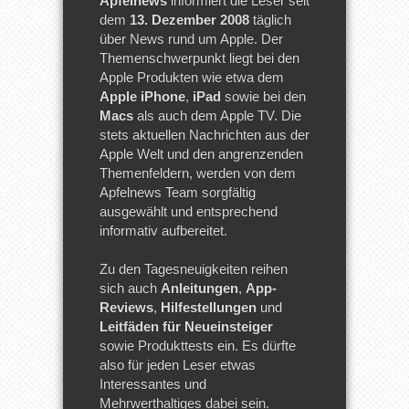
Apfelnews
informiert die Leser seit
dem
13. Dezember 2008
täglich
über News rund um Apple. Der
Themenschwerpunkt liegt bei den
Apple Produkten wie etwa dem
Apple iPhone
,
iPad
sowie bei den
Macs
als auch dem Apple TV. Die
stets aktuellen Nachrichten aus der
Apple Welt und den angrenzenden
Themenfeldern, werden von dem
Apfelnews Team sorgfältig
ausgewählt und entsprechend
informativ aufbereitet.
Zu den Tagesneuigkeiten reihen
sich auch
Anleitungen
,
App-
Reviews
,
Hilfestellungen
und
Leitfäden für Neueinsteiger
sowie Produkttests ein. Es dürfte
also für jeden Leser etwas
Interessantes und
Mehrwerthaltiges dabei sein.