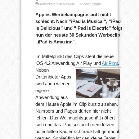
für
Kommentare deaktiviert
Themen:
Apple
Neuer
iPad
Apples Werbekampagne läuft nicht
Werbespott
schlecht. Nach “iPad is Musical“, “iPad
„iPad
is
is Delicious” und “iPad is Electric” folgt
Amazing“
nun der neuste 30 Sekunden Werbeclip
„iPad is Amazing“.
Im Mittelpunkt des Clips steht die neue
iOS 4.2 Anwendung Air Play
und
Air Print
.
Neben
Drittanbieter Apps
sind auch wieder
eigene
Anwendung aus
dem Hause Apple im Clip kurz zu sehen.
Numbers und Pages dürfen hier nicht
fehlen. Das Weihnachtsgeschäft nähert
sich und das iPad soll auch dem letzen
potentiellen Käufer schmackhaft gemacht
werden. Schließlich ist das kleine Tablet