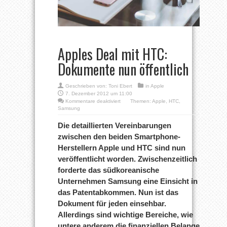
Apples Deal mit HTC:
Dokumente nun öffentlich
Geschrieben von:
Toni Ebert
in
Apple
7. Dezember 2012 um 11:00
für
Kommentare deaktiviert
Themen:
Apple
,
HTC
,
Apples
Samsung
Deal
mit
Die detaillierten Vereinbarungen
HTC:
zwischen den beiden Smartphone-
Dokumente
nun
Herstellern Apple und HTC sind nun
öffentlich
veröffentlicht worden. Zwischenzeitlich
forderte das südkoreanische
Unternehmen Samsung eine Einsicht in
das Patentabkommen. Nun ist das
Dokument für jeden einsehbar.
Allerdings sind wichtige Bereiche, wie
untere anderem die finanziellen Belange