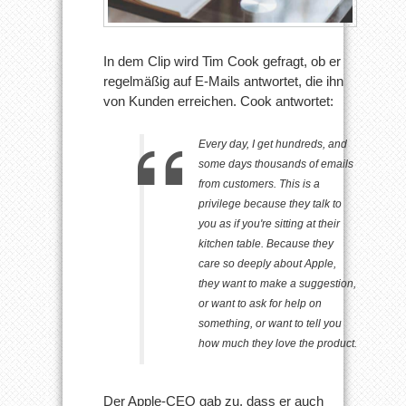
In dem Clip wird Tim Cook gefragt, ob er
regelmäßig auf E-Mails antwortet, die ihn
von Kunden erreichen. Cook antwortet:
Every day, I get hundreds, and
some days thousands of emails
from customers. This is a
privilege because they talk to
you as if you're sitting at their
kitchen table. Because they
care so deeply about Apple,
they want to make a suggestion,
or want to ask for help on
something, or want to tell you
how much they love the product.
Der Apple-CEO gab zu, dass er auch