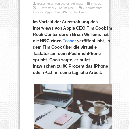
Geschrieben von:
Alexander Trisko
in
Apple
7. Dezember 2012 um 13:00
3 Kommentare
Themen:
Apple
,
iPad
,
iPhone
,
Tim Cook
Im Vorfeld der Ausstrahlung des
Interviews von Apple CEO Tim Cook im
Rock Center durch Brian Williams hat
die NBC einen
Teaser
veröffentlicht, in
dem Tim Cook über die virtuelle
Tastatur auf dem iPad und iPhone
spricht. Cook sagte, er nutzt
inzwischen zu 80 Prozent das iPhone
oder iPad für seine tägliche Arbeit.