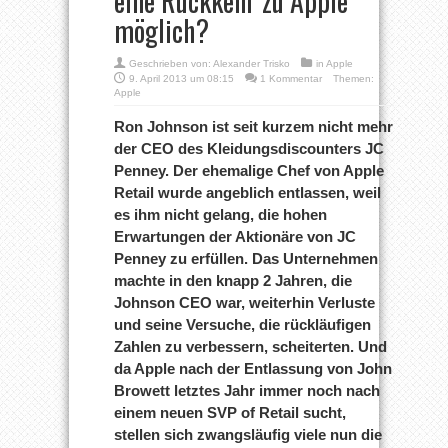
eine Rückkehr zu Apple
möglich?
Geschrieben von:
Alexander Trisko
in
Apple
9. April 2013 um 08:15
1 Kommentar
Themen:
Apple
Ron Johnson ist seit kurzem nicht mehr
der CEO des Kleidungsdiscounters JC
Penney. Der ehemalige Chef von Apple
Retail wurde angeblich entlassen, weil
es ihm nicht gelang, die hohen
Erwartungen der Aktionäre von JC
Penney zu erfüllen. Das Unternehmen
machte in den knapp 2 Jahren, die
Johnson CEO war, weiterhin Verluste
und seine Versuche, die rückläufigen
Zahlen zu verbessern, scheiterten. Und
da Apple nach der Entlassung von John
Browett letztes Jahr immer noch nach
einem neuen SVP of Retail sucht,
stellen sich zwangsläufig viele nun die