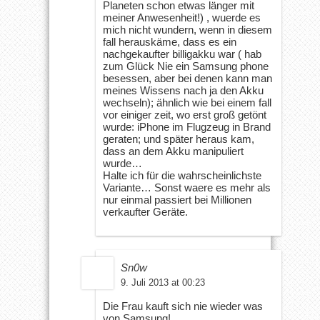
Planeten schon etwas länger mit
meiner Anwesenheit!) , wuerde es
mich nicht wundern, wenn in diesem
fall herauskäme, dass es ein
nachgekaufter billigakku war ( hab
zum Glück Nie ein Samsung phone
besessen, aber bei denen kann man
meines Wissens nach ja den Akku
wechseln); ähnlich wie bei einem fall
vor einiger zeit, wo erst groß getönt
wurde: iPhone im Flugzeug in Brand
geraten; und später heraus kam,
dass an dem Akku manipuliert
wurde…
Halte ich für die wahrscheinlichste
Variante… Sonst waere es mehr als
nur einmal passiert bei Millionen
verkaufter Geräte.
Sn0w
9. Juli 2013 at 00:23
Die Frau kauft sich nie wieder was
von Samsung!