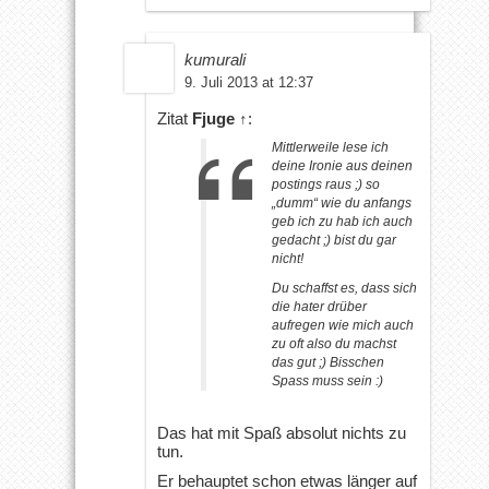
kumurali
9. Juli 2013 at 12:37
Zitat
Fjuge
↑
:
Mittlerweile lese ich
deine Ironie aus deinen
postings raus ;) so
„dumm“ wie du anfangs
geb ich zu hab ich auch
gedacht ;) bist du gar
nicht!
Du schaffst es, dass sich
die hater drüber
aufregen wie mich auch
zu oft also du machst
das gut ;) Bisschen
Spass muss sein :)
Das hat mit Spaß absolut nichts zu
tun.
Er behauptet schon etwas länger auf