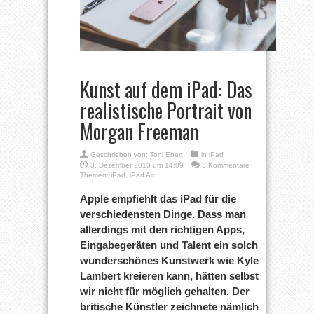
Kunst auf dem iPad: Das
realistische Portrait von
Morgan Freeman
Geschrieben von:
Toni Ebert
in
iPad
3. Dezember 2013 um 14:09
3 Kommentare
Themen:
iPad
,
iPad Air
Apple empfiehlt das iPad für die
verschiedensten Dinge. Dass man
allerdings mit den richtigen Apps,
Eingabegeräten und Talent ein solch
wunderschönes Kunstwerk wie Kyle
Lambert kreieren kann, hätten selbst
wir nicht für möglich gehalten. Der
britische Künstler zeichnete nämlich