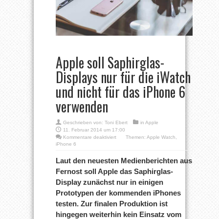
Apple soll Saphirglas-
Displays nur für die iWatch
und nicht für das iPhone 6
verwenden
Geschrieben von:
Toni Ebert
in
Apple
11. Februar 2014 um 17:00
für
Kommentare deaktiviert
Themen:
Apple Watch
,
Apple
iPhone 6
soll
Saphirglas-
Laut den neuesten Medienberichten aus
Displays
Fernost soll Apple das Saphirglas-
nur
für
Display zunächst nur in einigen
die
Prototypen der kommenden iPhones
iWatch
und
testen. Zur finalen Produktion ist
nicht
für
hingegen weiterhin kein Einsatz vom
das