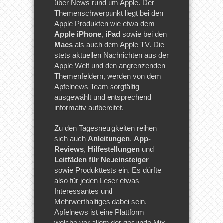
über News rund um Apple. Der
Themenschwerpunkt liegt bei den
Apple Produkten wie etwa dem
Apple iPhone
,
iPad
sowie bei den
Macs
als auch dem Apple TV. Die
stets aktuellen Nachrichten aus der
Apple Welt und den angrenzenden
Themenfeldern, werden von dem
Apfelnews Team sorgfältig
ausgewählt und entsprechend
informativ aufbereitet.
Zu den Tagesneuigkeiten reihen
sich auch
Anleitungen
,
App-
Reviews
,
Hilfestellungen
und
Leitfäden für Neueinsteiger
sowie Produkttests ein. Es dürfte
also für jeden Leser etwas
Interessantes und
Mehrwerthaltiges dabei sein.
Apfelnews ist eine Plattform
welche vor allem der gesunde Mix