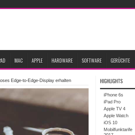
Prozent steigen
iPadOS 27 spendiert iPad zwei neue Funktionen
Apple teste
l
Apples Smartbrille könnte das nächste große Gesundheits-Gadget werden
Pods mit Kameras sollen bereits im September erscheinen
Gebrauchte Mac-Syste
im 2. Quartal
PAD
MAC
APPLE
HARDWARE
SOFTWARE
GERÜCHTE
HIGHLIGHTS
dloses Edge-to-Edge-Display erhalten
iPhone 6s
iPad Pro
Apple TV 4
Apple Watch
iOS 10
Mobilfunktarife
2017