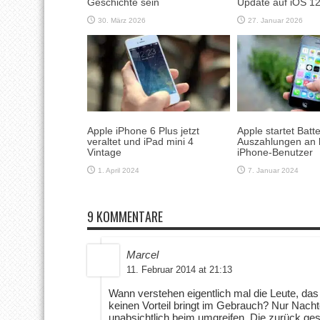
Geschichte sein
Update auf iOS 12
30. März 2026
27. Januar 2026
Apple iPhone 6 Plus jetzt
Apple startet Batt
veraltet und iPad mini 4
Auszahlungen an 
Vintage
iPhone-Benutzer
1. April 2024
7. Januar 2024
9 KOMMENTARE
Marcel
11. Februar 2014 at 21:13
Wann verstehen eigentlich mal die Leute, da
keinen Vorteil bringt im Gebrauch? Nur Nachte
unabsichtlich beim umgreifen. Die zurück ges