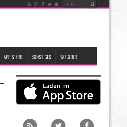
t zwei neue Display-Panels für iPhone-Modelle 2027
Apple übernimmt Softwarefirma PlasmaSolve
me: Eine wirtschaftliche und nachhaltige Entscheidung
APP STORE
SONSTIGES
RATGEBER