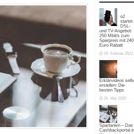
o2
startet
DSL-
und TV-Angebot:
250 Mbit/s zum
Sparpreis mit 240
Euro Rabatt
19. Februar 2022
Erklärvideos selb
erstellen: Die
besten Tipps
26. Mai 2020
Spartanien – Das
Cashbackportal i