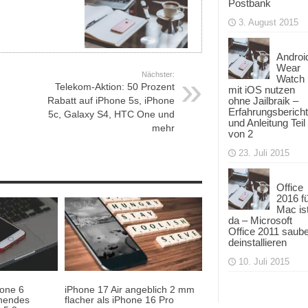
Postbank
3. August 2015
Androi
Wear
Nächster:
Watch
Telekom-Aktion: 50 Prozent
mit iOS nutzen
Rabatt auf iPhone 5s, iPhone
ohne Jailbraik –
Erfahrungsbericht
5c, Galaxy S4, HTC One und
und Anleitung Teil
mehr
von 2
23. Juli 2015
Office
2016 f
Mac is
da – Microsoft
Office 2011 saub
deinstallieren
10. Juli 2015
hone 6
iPhone 17 Air angeblich 2 mm
chendes
flacher als iPhone 16 Pro