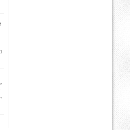
d
 1
ür
t
er