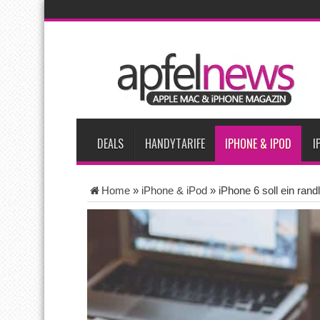
AKTUELLE NACHRICHTEN
iPhone Ultra lässt Verkauf faltbarer Smartphones 2026 um 20 
iPhone 18 Pro: Diese 3 großen Upgrades bringt das Top-Model
iPhone Air 2 für Anfang 2027 erwartet
Apples vermutete Air
Apple erzielt 49 Prozent des weltweiten Smartphone-Umsatzes 
DEALS
HANDYTARIFE
IPHONE & IPOD
I
Home
»
iPhone & iPod
»
iPhone 6 soll ein ran