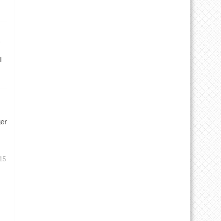
l
ger
15