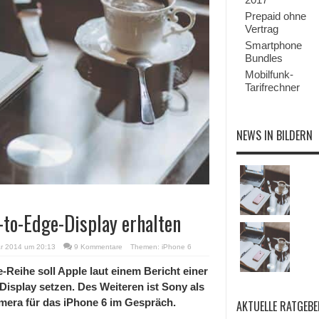
Prepaid ohne
Vertrag
Smartphone
Bundles
Mobilfunk-
Tarifrechner
NEWS IN BILDERN
-to-Edge-Display erhalten
ar 2014 um 20:13
9 Kommentare
Themen:
iPhone 6
Reihe soll Apple laut einem Bericht einer
isplay setzen. Des Weiteren ist Sony als
amera für das iPhone 6 im Gespräch.
AKTUELLE RATGEBE