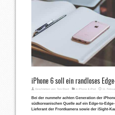
iPhone 6 soll ein randloses Edge
Geschrieben von:
Toni Ebert
in
iPhone & iPod
11. Febru
Bei der nunmehr achten Generation der iPhone-
südkoreanischen Quelle auf ein Edge-to-Edge-D
Lieferant der Frontkamera sowie der iSight-K