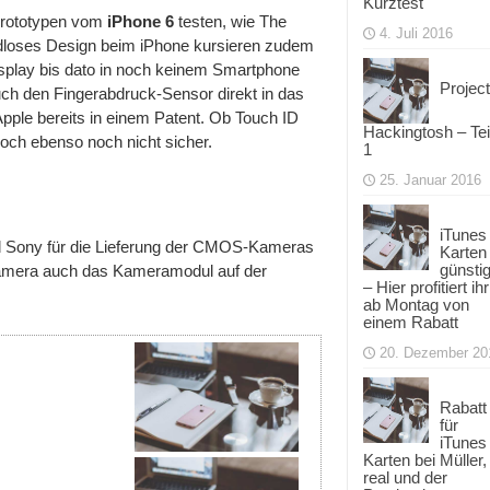
Kurztest
 Prototypen vom
iPhone 6
testen, wie The
4. Juli 2016
ndloses Design beim iPhone kursieren zudem
Display bis dato in noch keinem Smartphone
Project
ch den Fingerabdruck-Sensor direkt in das
Apple bereits in einem Patent. Ob Touch ID
Hackingtosh – Tei
doch ebenso noch nicht sicher.
1
25. Januar 2016
iTunes
rd Sony für die Lieferung der CMOS-Kameras
Karten
günsti
ntkamera auch das Kameramodul auf der
– Hier profitiert ihr
ab Montag von
einem Rabatt
20. Dezember 20
Rabatt
für
iTunes
Karten bei Müller,
real und der