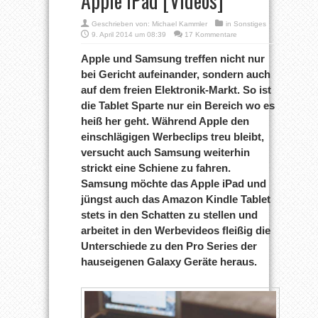
Apple iPad [Videos]
Geschrieben von:
Michael Kammler
in
Sonstiges
9. April 2014 um 08:39
17 Kommentare
Apple und Samsung treffen nicht nur
bei Gericht aufeinander, sondern auch
auf dem freien Elektronik-Markt. So ist
die Tablet Sparte nur ein Bereich wo es
heiß her geht. Während Apple den
einschlägigen Werbeclips treu bleibt,
versucht auch Samsung weiterhin
strickt eine Schiene zu fahren.
Samsung möchte das Apple iPad und
jüngst auch das Amazon Kindle Tablet
stets in den Schatten zu stellen und
arbeitet in den Werbevideos fleißig die
Unterschiede zu den Pro Series der
hauseigenen Galaxy Geräte heraus.