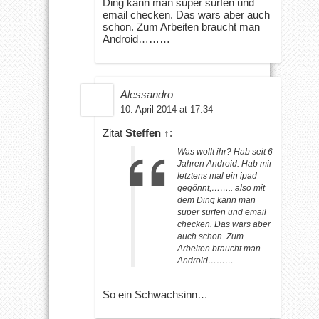
Ding kann man super surfen und
email checken. Das wars aber auch
schon. Zum Arbeiten braucht man
Android………
Alessandro
10. April 2014 at 17:34
Zitat
Steffen
↑
:
Was wollt ihr? Hab seit 6
Jahren Android. Hab mir
letztens mal ein ipad
gegönnt,…….. also mit
dem Ding kann man
super surfen und email
checken. Das wars aber
auch schon. Zum
Arbeiten braucht man
Android………
So ein Schwachsinn…