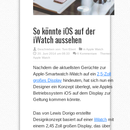
So könnte iOS auf der
iWatch aussehen
Geschrieben von:
Toni Ebert
in
Apple Watch
20. Juni 2014 um 08:33
6 Kommentare
Themen:
Apple Watch
Nachdem die aktuellsten Gerüchte zur
Apple-Smartwatch iWatch auf ein
2,5-Zoll
großes Display
hindeuten, hat sich nun ein
Designer ein Konzept überlegt, wie Apples
Betriebssystem iOS auf dem Display zur
Geltung kommen könnte.
Das von Lewis Dorigo erstellte
Designkonzept basiert auf einer
iWatch
mit
einem 2,45 Zoll großen Display, das über