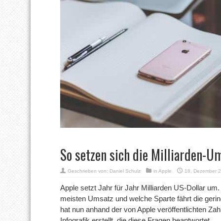
So setzen sich die Milliarden-
Geschrieben von:
Daniel Schulz
in
Apple
18. Dezember 
Apple setzt Jahr für Jahr Milliarden US-Dollar u
meisten Umsatz und welche Sparte fährt die ger
hat nun anhand der von Apple veröffentlichten Za
Infografik erstellt, die diese Fragen beantwortet.