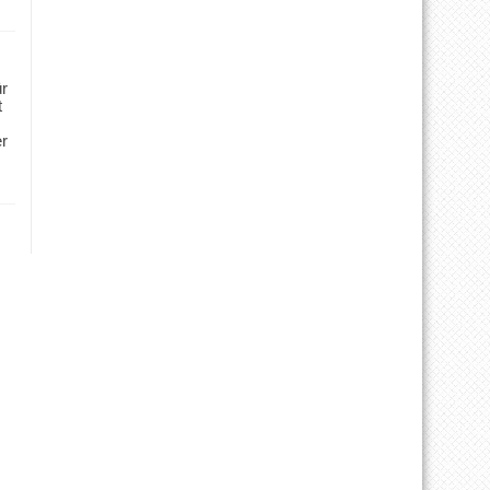
ür
t
er