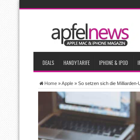
AKTUELLE NACHRICHTEN
Apple beherrscht 65 Prozent des globalen Premium-Smartpho
iPhone 18 Pro zum Marktstart möglicherweise nur begrenzt ve
iPhone Ultra lässt Verkauf faltbarer Smartphones 2026 um 20 
iPhone 18 Pro: Diese 3 großen Upgrades bringt das Top-Model
DEALS
HANDYTARIFE
IPHONE & IPOD
I
Home
»
Apple
»
So setzen sich die Milliard