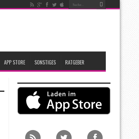
ken
t zwei neue Display-Panels für iPhone-Modelle 2027
Apple übernimmt Softwarefirma PlasmaSolve
APP STORE
SONSTIGES
RATGEBER