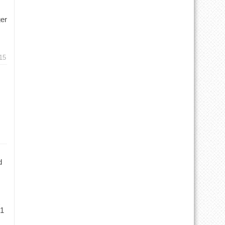
ger
15
d
 1