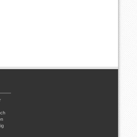
r
uch
en
ig