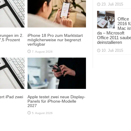
23. Juli 2015
Office
2016 f
Mac is
da – Microsoft
erungen im 2.
iPhone 18 Pro zum Marktstart
Office 2011 saub
,5 Prozent
möglicherweise nur begrenzt
deinstallieren
verfügbar
10. Juli 2015
7. August 2026
rt iPad zwei
Apple testet zwei neue Display-
Panels für iPhone-Modelle
2027
5. August 2026