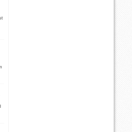
st
m
l