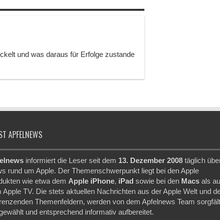
ckelt und was daraus für Erfolge zustande
ST APFELNEWS
elnews
informiert die Leser seit dem
13. Dezember 2008
täglich übe
s rund um Apple. Der Themenschwerpunkt liegt bei den Apple
dukten wie etwa dem
Apple iPhone
,
iPad
sowie bei den
Macs
als a
 Apple TV. Die stets aktuellen Nachrichten aus der Apple Welt und d
renzenden Themenfeldern, werden von dem Apfelnews Team sorgfält
gewählt und entsprechend informativ aufbereitet.