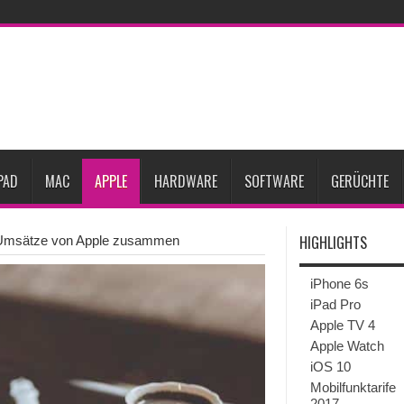
ne-Marktes
Bericht: iPad-Lieferungen im 2. Quartal 2026 um 7,5 Prozent gesun
rfügbar
Vom iPad-Design zum eigenen T-Shirt: Checkliste für Apple-Kreative
Prozent steigen
iPadOS 27 spendiert iPad zwei neue Funktionen
Apple teste
l
Apples Smartbrille könnte das nächste große Gesundheits-Gadget werden
PAD
MAC
APPLE
HARDWARE
SOFTWARE
GERÜCHTE
HIGHLIGHTS
en-Umsätze von Apple zusammen
iPhone 6s
iPad Pro
Apple TV 4
Apple Watch
iOS 10
Mobilfunktarife
2017