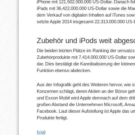
iPhone mit 121.502.000.000 US-Dollar. Danach fol
iPads mit 36.422.000.000 US-Dollar sowie die Mac
dem Verkauf von digitalen Inhalten auf iTunes so
setzte Apple 2014 insgesamt 22.313.000.000 US-
Zubehör und iPods weit abges
Die beiden letzten Plätze im Ranking der umsatzs
Zubehörprodukte mit 7.414.000.000 US-Dollar sow
dar. Dies bestätigt die Kannibalisierung der klein
Funktion ebenso abdecken.
Aus der Infografik geht des Weiteren hervor, wie 
Konzernen schlägt, deren Aktien an der Börse ge
und Exxon Mobil wird Apple demnach auf dem drit
großen Abstand die Unternehmen Microsoft, Amaz
Facebook. Laut dieser Aufstellung ist Apple das
Produkte fertigt.
(
via
)