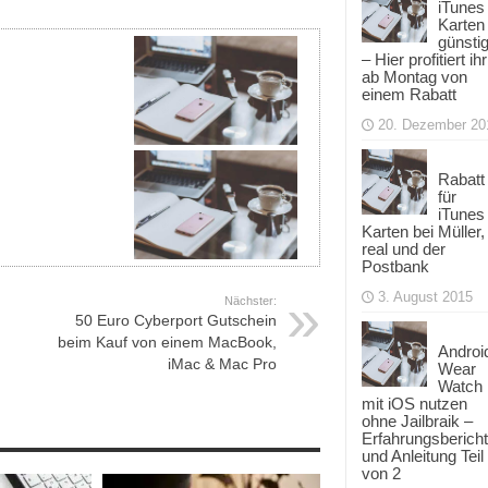
iTunes
Karten
günsti
– Hier profitiert ihr
ab Montag von
einem Rabatt
20. Dezember 20
Rabatt
für
iTunes
Karten bei Müller,
real und der
Postbank
3. August 2015
Nächster:
50 Euro Cyberport Gutschein
beim Kauf von einem MacBook,
Androi
iMac & Mac Pro
Wear
Watch
mit iOS nutzen
ohne Jailbraik –
Erfahrungsbericht
und Anleitung Teil
von 2