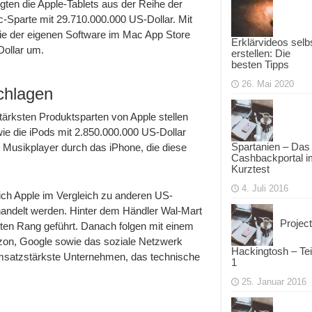
gten die Apple-Tablets aus der Reihe der
-Sparte mit 29.710.000.000 US-Dollar. Mit
wie der eigenen Software im Mac App Store
Erklärvideos selb
Dollar um.
erstellen: Die
besten Tipps
26. Mai 2020
chlagen
tärksten Produktsparten von Apple stellen
ie die iPods mit 2.850.000.000 US-Dollar
Spartanien – Das
en Musikplayer durch das iPhone, die diese
Cashbackportal i
Kurztest
4. Juli 2016
sich Apple im Vergleich zu anderen US-
handelt werden. Hinter dem Händler Wal-Mart
Project
ten Rang geführt. Danach folgen mit einem
on, Google sowie das soziale Netzwerk
Hackingtosh – Tei
 umsatzstärkste Unternehmen, das technische
1
25. Januar 2016