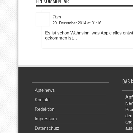
EIN KOMMENTAR
Tom
20. Dezember 2014 at 01:16
Es ist schon Wahnsinn, was Apple alles entwi
gekommen ist…
DAS I
Apfelnews
Apf
Kontakt
New
Redaktion
Pro
dem
Impressum
ang
Datenschutz
aus