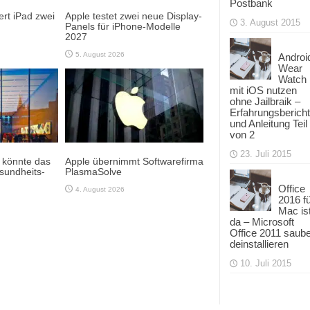
Postbank
rt iPad zwei
Apple testet zwei neue Display-
3. August 2015
Panels für iPhone-Modelle
2027
5. August 2026
Androi
Wear
Watch
mit iOS nutzen
ohne Jailbraik –
Erfahrungsbericht
und Anleitung Teil
von 2
23. Juli 2015
e könnte das
Apple übernimmt Softwarefirma
sundheits-
PlasmaSolve
Office
4. August 2026
2016 f
Mac is
da – Microsoft
Office 2011 saub
deinstallieren
10. Juli 2015