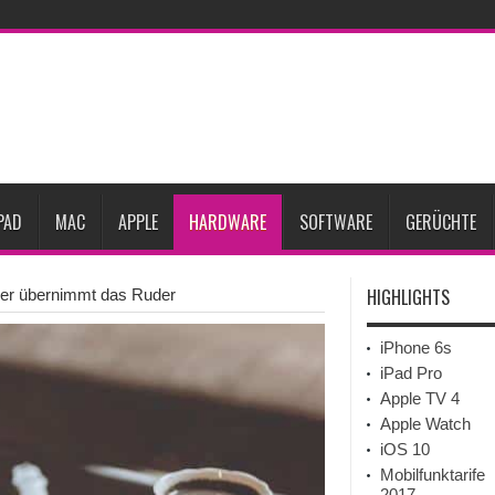
Prozent steigen
iPadOS 27 spendiert iPad zwei neue Funktionen
Apple teste
l
Apples Smartbrille könnte das nächste große Gesundheits-Gadget werden
Pods mit Kameras sollen bereits im September erscheinen
Gebrauchte Mac-Syste
im 2. Quartal
PAD
MAC
APPLE
HARDWARE
SOFTWARE
GERÜCHTE
HIGHLIGHTS
der übernimmt das Ruder
iPhone 6s
iPad Pro
Apple TV 4
Apple Watch
iOS 10
Mobilfunktarife
2017