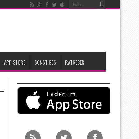
t zwei neue Display-Panels für iPhone-Modelle 2027
Apple übernimmt Softwarefirma PlasmaSolve
me: Eine wirtschaftliche und nachhaltige Entscheidung
APP STORE
SONSTIGES
RATGEBER