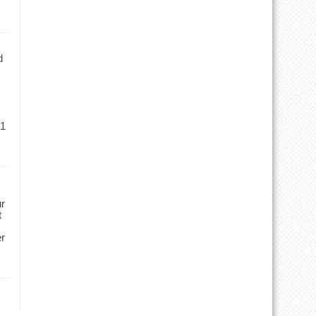
d
 1
ür
t
er