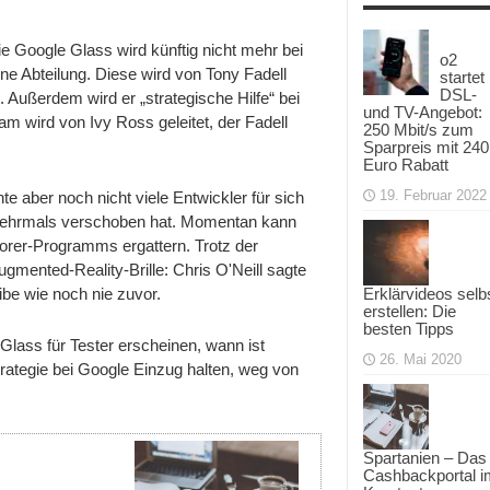
ie Google Glass wird künftig nicht mehr bei
o2
ne Abteilung. Diese wird von Tony Fadell
startet
DSL-
. Außerdem wird er „strategische Hilfe“ bei
und TV-Angebot:
m wird von Ivy Ross geleitet, der Fadell
250 Mbit/s zum
Sparpreis mit 240
Euro Rabatt
19. Februar 2022
e aber noch nicht viele Entwickler für sich
mehrmals verschoben hat. Momentan kann
lorer-Programms ergattern. Trotz der
gmented-Reality-Brille: Chris O'Neill sagte
be wie noch nie zuvor.
Erklärvideos selb
erstellen: Die
besten Tipps
Glass für Tester erscheinen, wann ist
26. Mai 2020
trategie bei Google Einzug halten, weg von
Spartanien – Das
Cashbackportal i