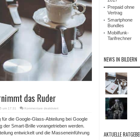
Prepaid ohne
Vertrag
Smartphone
Bundles
Mobilfunk-
Tarifrechner
NEWS IN BILDERN
ernimmt das Ruder
für
15 um 17:31
Kommentare deaktiviert
Google
Glass:
g für die Google-Glass-Abteilung bei Google
iPod-
ng der Smart-Brille vorangetrieben werden.
Erfinder
übernimmt
teilung entwickelt und die Masseneinführung
AKTUELLE RATGEBE
das
Ruder