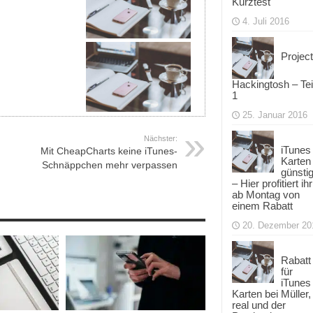
Kurztest
4. Juli 2016
Project
Hackingtosh – Tei
1
25. Januar 2016
Nächster:
iTunes
Mit CheapCharts keine iTunes-
Karten
Schnäppchen mehr verpassen
günsti
– Hier profitiert ihr
ab Montag von
einem Rabatt
20. Dezember 20
Rabatt
für
iTunes
Karten bei Müller,
real und der