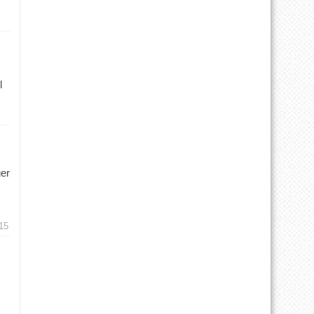
l
ger
15