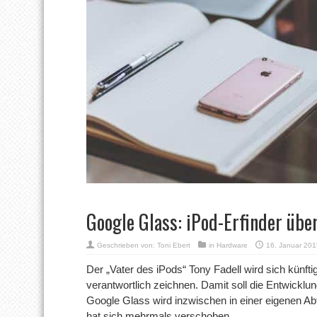
Google Glass: iPod-Erfinder üb
Geschrieben von:
Toni Ebert
in
Hardware
16. Januar 20
Der „Vater des iPods“ Tony Fadell wird sich künfti
verantwortlich zeichnen. Damit soll die Entwicklu
Google Glass wird inzwischen in einer eigenen Ab
hat sich mehrmals verschoben.