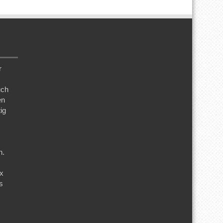
r
uch
en
ig
n.
ix
s