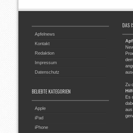
DAS I
Apfelnews
Apf
Kontakt
New
Redaktion
Pro
dem
Impressum
ang
Datenschutz
aus
Zu 
BELIEBTE KATEGORIEN
Hil
Es 
dab
Apple
aus
gen
iPad
iPhone