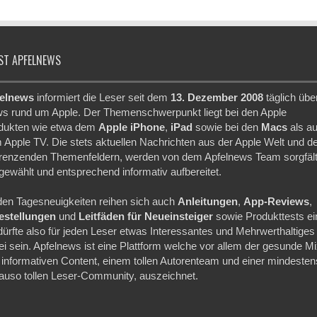
ST APFELNEWS
elnews
informiert die Leser seit dem
13. Dezember 2008
täglich übe
s rund um Apple. Der Themenschwerpunkt liegt bei den Apple
dukten wie etwa dem
Apple iPhone
,
iPad
sowie bei den
Macs
als a
 Apple TV. Die stets aktuellen Nachrichten aus der Apple Welt und d
renzenden Themenfeldern, werden von dem Apfelnews Team sorgfält
gewählt und entsprechend informativ aufbereitet.
den Tagesneuigkeiten reihen sich auch
Anleitungen
,
App-Reviews
,
festellungen
und
Leitfäden für Neueinsteiger
sowie Produkttests ei
dürfte also für jeden Leser etwas Interessantes und Mehrwerthaltiges
ei sein. Apfelnews ist eine Plattform welche vor allem der gesunde M
 informativen Content, einem tollen Autorenteam und einer mindesten
auso tollen Leser-Community, auszeichnet.