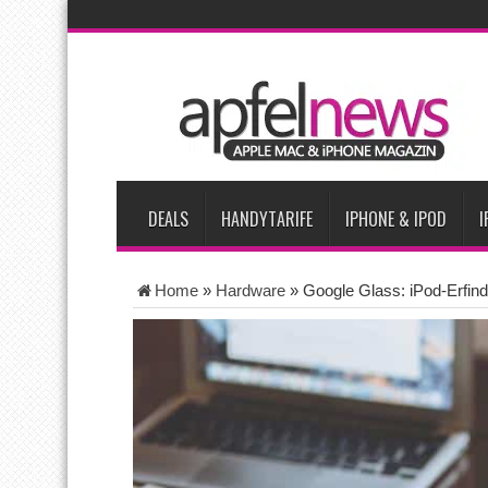
AKTUELLE NACHRICHTEN
iPhone Ultra lässt Verkauf faltbarer Smartphones 2026 um 20 
iPhone 18 Pro: Diese 3 großen Upgrades bringt das Top-Model
iPhone Air 2 für Anfang 2027 erwartet
Apples vermutete Air
Apple erzielt 49 Prozent des weltweiten Smartphone-Umsatzes 
DEALS
HANDYTARIFE
IPHONE & IPOD
I
Home
»
Hardware
»
Google Glass: iPod-Erfin