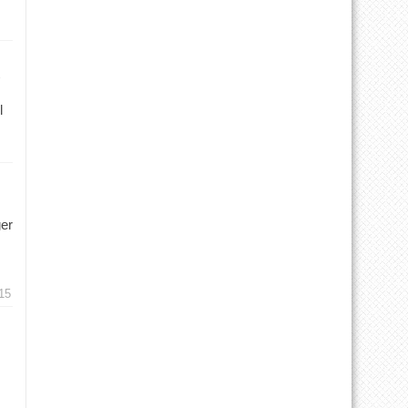
l
ger
15