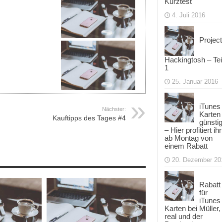
Kurztest
4. Juli 2016
Project
Hackingtosh – Tei
1
25. Januar 2016
iTunes
Nächster:
Karten
Kauftipps des Tages #4
günsti
– Hier profitiert ihr
ab Montag von
einem Rabatt
20. Dezember 20
Rabatt
für
iTunes
Karten bei Müller,
real und der