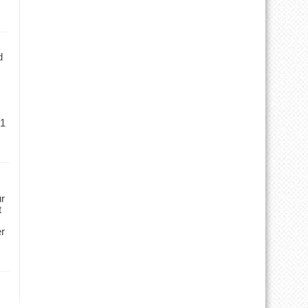
d
 1
ür
t
er