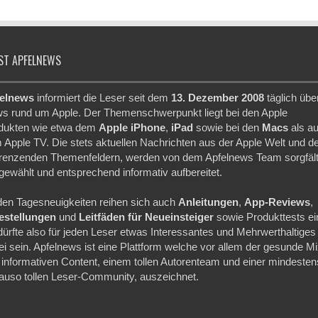
ST APFELNEWS
elnews
informiert die Leser seit dem
13. Dezember 2008
täglich übe
s rund um Apple. Der Themenschwerpunkt liegt bei den Apple
dukten wie etwa dem
Apple iPhone
,
iPad
sowie bei den
Macs
als a
 Apple TV. Die stets aktuellen Nachrichten aus der Apple Welt und d
renzenden Themenfeldern, werden von dem Apfelnews Team sorgfält
gewählt und entsprechend informativ aufbereitet.
den Tagesneuigkeiten reihen sich auch
Anleitungen
,
App-Reviews
,
festellungen
und
Leitfäden für Neueinsteiger
sowie Produkttests ei
dürfte also für jeden Leser etwas Interessantes und Mehrwerthaltiges
ei sein. Apfelnews ist eine Plattform welche vor allem der gesunde M
 informativen Content, einem tollen Autorenteam und einer mindesten
auso tollen Leser-Community, auszeichnet.