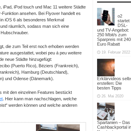
3D
, iPad, iPod touch und Mac 11 weitere Städte
r-Funktion ansehen. Bei Flyover handelt es
o2
g in iOS 6 als besonderes Merkmal
startet
DSL-
 und räumlich, sodass man sich eine
und TV-Angebot:
 Hubschrauber.
250 Mbit/s zum
Sparpreis mit 240
Euro Rabatt
t, die zum Teil erst noch erhoben werden
19. Februar 2022
ture ausgestattet, wobei peu á peu weitere
de neue Städte hinzugefügt:
ecibo (Puerto Rico), Béziers (Frankreich),
(Frankreich), Hamburg (Deutschland),
ien) und Odense (Dänemark).
Erklärvideos selb
erstellen: Die
besten Tipps
ps mit den einzelnen Features bestückt
26. Mai 2020
et
. Hier kann man nachschlagen, welche
eist“ werden können und welche anderen
Spartanien – Das
Cashbackportal i