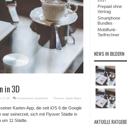
Prepaid ohne
Vertrag
Smartphone
Bundles
Mobilfunk-
Tarifrechner
NEWS IN BILDERN
n in 3D
für
m 17:36
Kommentare deaktiviert
Themen:
Apple Maps
Apple
Maps
 seiner Karten-App, die seit iOS 6 die Google
mit
war seinerzeit, sich mit Flyover Städte in
11
neuen
n um 11 Städte.
AKTUELLE RATGEBE
Städten
in