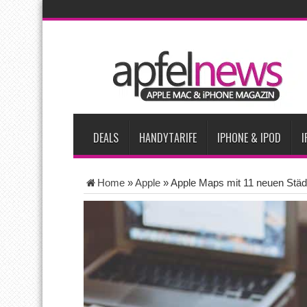
AKTUELLE NACHRICHTEN
Bericht: iPad-Lieferungen im 2. Quartal 2026 um 7,5 Prozent 
Vom iPad-Design zum eigenen T-Shirt: Checkliste für Apple-Kr
Apple testet zwei neue Display-Panels für iPhone-Modelle 20
Apples Smartbrille könnte das nächste große Gesundheits-Ga
DEALS
HANDYTARIFE
IPHONE & IPOD
I
Home
»
Apple
»
Apple Maps mit 11 neuen Städ