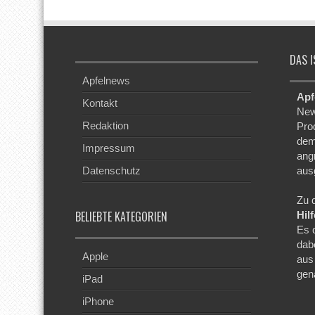
DAS I
Apfelnews
Apf
Kontakt
New
Redaktion
Pro
dem
Impressum
ang
Datenschutz
aus
Zu 
BELIEBTE KATEGORIEN
Hil
Es 
dab
Apple
aus
gen
iPad
iPhone