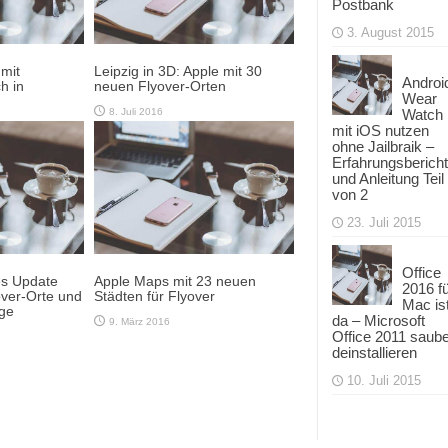
Postbank
3. August 2015
 mit
Leipzig in 3D: Apple mit 30
Androi
h in
neuen Flyover-Orten
Wear
Watch
8. Juli 2016
mit iOS nutzen
ohne Jailbraik –
Erfahrungsbericht
und Anleitung Teil
von 2
23. Juli 2015
Office
s Update
Apple Maps mit 23 neuen
2016 f
over-Orte und
Städten für Flyover
Mac is
äge
da – Microsoft
9. März 2016
Office 2011 saub
deinstallieren
10. Juli 2015