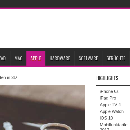
gesunken
iPhone 18 Pro zum Marktstart möglicherweise nur begrenzt verfügbar
eative
iPhone Ultra lässt Verkauf faltbarer Smartphones 2026 um 20 Prozent ste
27
iPhone 18 Pro: Diese 3 großen Upgrades bringt das Top-Modell
dget werden
Apple übernimmt Softwarefirma PlasmaSolve
iPhone Air 2 für A
PAD
MAC
APPLE
HARDWARE
SOFTWARE
GERÜCHTE
HIGHLIGHTS
ten in 3D
iPhone 6s
iPad Pro
Apple TV 4
Apple Watch
iOS 10
Mobilfunktarife
2017