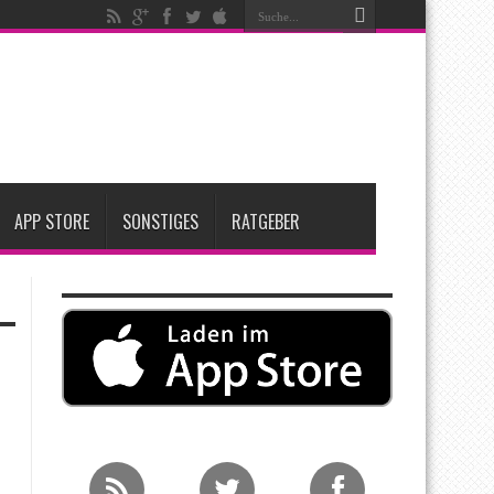
igen
iPadOS 27 spendiert iPad zwei neue Funktionen
nfang 2027 erwartet
APP STORE
SONSTIGES
RATGEBER