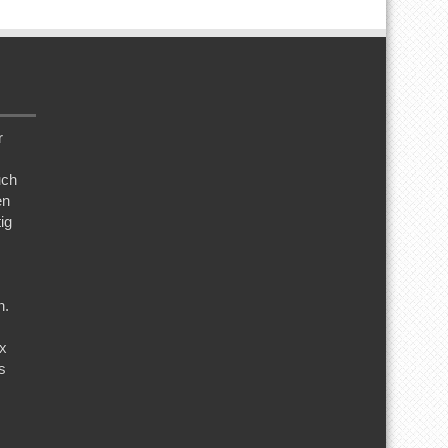
r
uch
en
ig
n.
ix
s