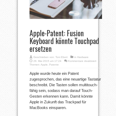
Apple-Patent: Fusion
Keyboard könnte Touchpad
ersetzen
Geschrieben von:
Toni Ebert
in
Hardware
für
26. Mai 2015 um 17:24
Kommentare deaktiviert
Apple-
Themen:
Apple
,
Patente
Patent:
Fusion
Apple wurde heute ein Patent
Keyboard
zugesprochen, das eine neuartige Tastatur
könnte
Touchpad
beschreibt. Die Tasten sollen multitouch-
ersetzen
fähig sein, sodass man darauf Touch-
Gesten erkennen kann. Damit könnte
Apple in Zukunft das Trackpad für
MacBooks einsparen.