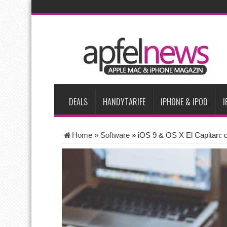
AKTUELLE NACHRICHTEN
Apple testet zwei neue Display-Panels für iPhone-Modelle 20
Apples Smartbrille könnte das nächste große Gesundheits-Ga
Apples vermutete AirPods mit Kameras sollen bereits im Sept
Apple erzielt 49 Prozent des weltweiten Smartphone-Umsatzes 
Tim Cook: Mehr Speicherlieferanten bedeuten nicht zwingend 
DEALS
HANDYTARIFE
IPHONE & IPOD
I
Home
»
Software
»
iOS 9 & OS X El Capitan: 