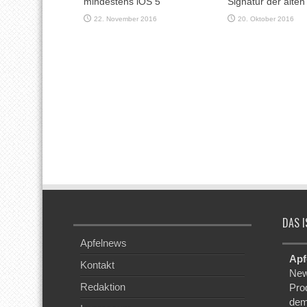
mindestens iOS 5
Signatur der alte
22. November 2016
20. Oktober 2016
DAS I
Apfelnews
Apf
Kontakt
New
Redaktion
Pro
dem