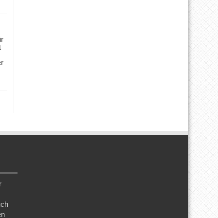
ür
t
er
r
uch
en