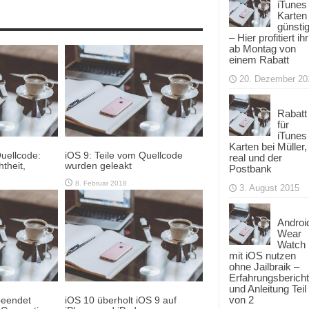
iTunes
Karten
günsti
– Hier profitiert ihr
ab Montag von
einem Rabatt
20. Dezember 20
Rabatt
für
iTunes
Karten bei Müller,
uellcode:
iOS 9: Teile vom Quellcode
real und der
htheit,
wurden geleakt
Postbank
8. Februar 2018
3. August 2015
Androi
Wear
Watch
mit iOS nutzen
ohne Jailbraik –
Erfahrungsbericht
und Anleitung Teil
von 2
beendet
iOS 10 überholt iOS 9 auf