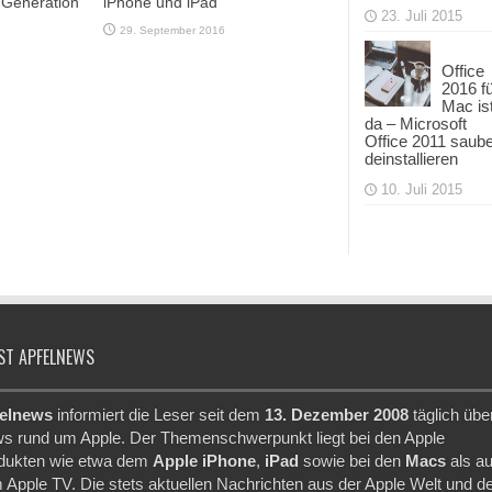
n Generation
iPhone und iPad
23. Juli 2015
29. September 2016
Office
2016 f
Mac is
da – Microsoft
Office 2011 saub
deinstallieren
10. Juli 2015
ST APFELNEWS
elnews
informiert die Leser seit dem
13. Dezember 2008
täglich übe
s rund um Apple. Der Themenschwerpunkt liegt bei den Apple
dukten wie etwa dem
Apple iPhone
,
iPad
sowie bei den
Macs
als a
 Apple TV. Die stets aktuellen Nachrichten aus der Apple Welt und d