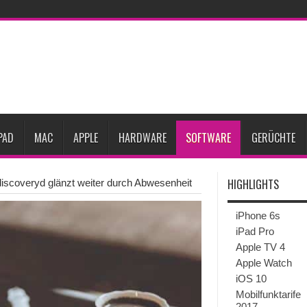
27
iPhone 18 Pro: Diese 3 großen Upgrades bringt das Top-Modell
dget werden
Apple übernimmt Softwarefirma PlasmaSolve
iPhone Air 2 für A
ember erscheinen
Gebrauchte Mac-Systeme: Eine wirtschaftliche und nachhalti
im 2. Quartal
Apple verbucht Rekordzahlen im dritten Quartal 2026
sinkende Preise
PAD
MAC
APPLE
HARDWARE
SOFTWARE
GERÜCHTE
HIGHLIGHTS
discoveryd glänzt weiter durch Abwesenheit
iPhone 6s
iPad Pro
Apple TV 4
Apple Watch
iOS 10
Mobilfunktarife
2017