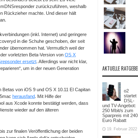
El
n mDNSresponder zurückzuführen, weshalb
Capitan:
en Rückzieher machte. Und dieser hält
discoveryd
glänzt
an.
weiter
durch
Abwesenheit
rbindungen (inkl. Internet) und geringere
coveryd in die Schuhe geschoben, der seit
er übernommen hat. Vermutlich weil der
 der vorletzten Beta-Version von
OS X
repsonder ersetzt
. Allerdings war nicht klar,
AKTUELLE RATGEBE
eparieren“, um in der neuen Generation
n Betas von iOS 9 und OS X 10.11 El Capitan
o2
startet
to5mac
herausfand
. Mit Hilfe der
DSL-
ool aus Xcode konnte bestätigt werden, dass
und TV-Angebot:
enste wieder auf den älteren
250 Mbit/s zum
Sparpreis mit 240
Euro Rabatt
19. Februar 2022
is zur finalen Veröffentlichung der beiden
ung kann sich Apple dafür entscheiden,