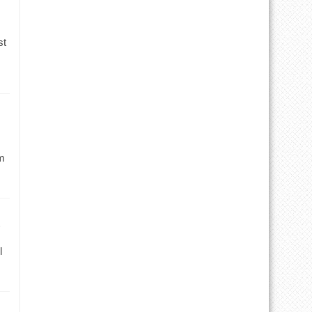
st
m
l