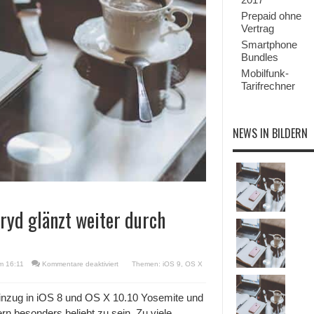
Prepaid ohne
Vertrag
Smartphone
Bundles
Mobilfunk-
Tarifrechner
NEWS IN BILDERN
eryd glänzt weiter durch
für
m 16:11
Kommentare deaktiviert
Themen:
iOS 9
,
OS X
iOS
9
&
Einzug in iOS 8 und OS X 10.10 Yosemite und
OS
n besonders beliebt zu sein. Zu viele
X