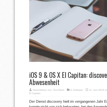
iOS 9 & OS X El Capitan: discov
Abwesenheit
Geschrieben von:
Toni Ebert
in
Software
11. Juni 2015 u
El Capitan
Der Dienst discovery hielt im vergangenen Jahr 
konnte nicht von sich behaupten, bei den Anwender