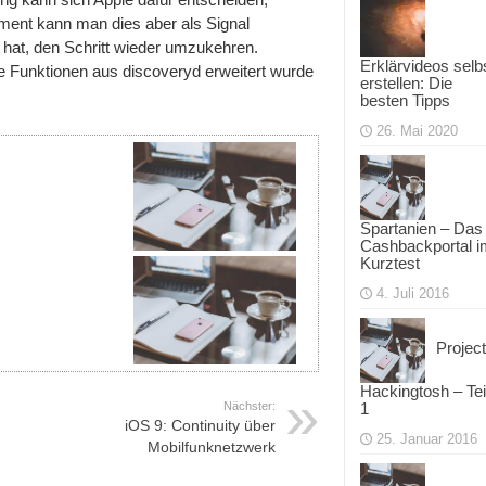
ment kann man dies aber als Signal
g hat, den Schritt wieder umzukehren.
Erklärvideos selb
Funktionen aus discoveryd erweitert wurde
erstellen: Die
besten Tipps
26. Mai 2020
Spartanien – Das
Cashbackportal i
Kurztest
4. Juli 2016
Project
Hackingtosh – Tei
Nächster:
1
iOS 9: Continuity über
25. Januar 2016
Mobilfunknetzwerk