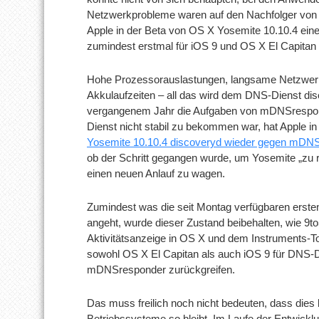
Netzwerkprobleme waren auf den Nachfolger vo
Apple in der Beta von OS X Yosemite 10.10.4 ein
zumindest erstmal für iOS 9 und OS X El Capitan 
Hohe Prozessorauslastungen, langsame Netzwerkve
Akkulaufzeiten – all das wird dem DNS-Dienst dis
vergangenem Jahr die Aufgaben von mDNSrespond
Dienst nicht stabil zu bekommen war, hat Apple in
Yosemite 10.10.4 discoveryd wieder gegen mDNS
ob der Schritt gegangen wurde, um Yosemite „zu r
einen neuen Anlauf zu wagen.
Zumindest was die seit Montag verfügbaren erste
angeht, wurde dieser Zustand beibehalten, wie 9
Aktivitätsanzeige in OS X und dem Instruments-T
sowohl OS X El Capitan als auch iOS 9 für DNS-Di
mDNSresponder zurückgreifen.
Das muss freilich noch nicht bedeuten, dass dies b
Betriebssysteme so bleibt. Im Laufe der Entwickl