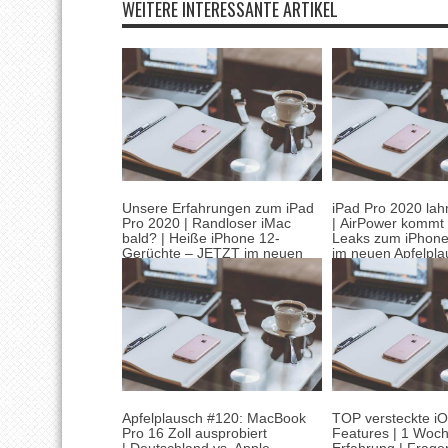
WEITERE INTERESSANTE ARTIKEL
Unsere Erfahrungen zum iPad
iPad Pro 2020 la
Pro 2020 | Randloser iMac
| AirPower kommt 
bald? | Heiße iPhone 12-
Leaks zum iPhon
Gerüchte – JETZT im neuen
im neuen Apfelpla
Podcast!
24. März 2020
28. April 2020
Apfelplausch #120: MacBook
TOP versteckte i
Pro 16 Zoll ausprobiert
Features | 1 Woc