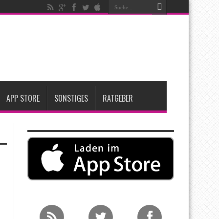
ken
t zwei neue Display-Panels für iPhone-Modelle 2027
Apple übernimmt Softwarefirma PlasmaSolve
APP STORE
SONSTIGES
RATGEBER