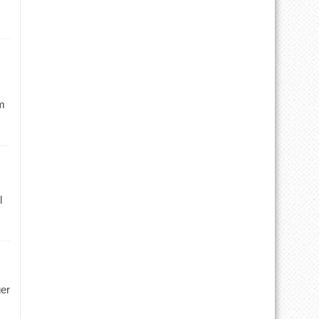
m
l
ger