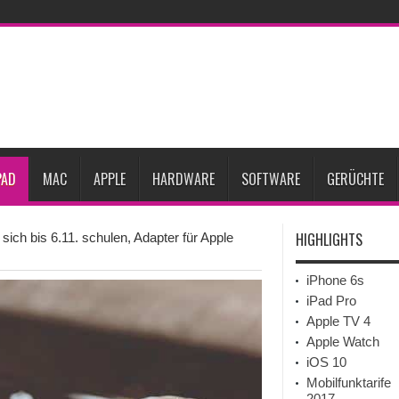
ne-Marktes
Bericht: iPad-Lieferungen im 2. Quartal 2026 um 7,5 Prozent gesun
rfügbar
Vom iPad-Design zum eigenen T-Shirt: Checkliste für Apple-Kreative
Prozent steigen
iPadOS 27 spendiert iPad zwei neue Funktionen
Apple teste
l
Apples Smartbrille könnte das nächste große Gesundheits-Gadget werden
PAD
MAC
APPLE
HARDWARE
SOFTWARE
GERÜCHTE
HIGHLIGHTS
sich bis 6.11. schulen, Adapter für Apple
iPhone 6s
iPad Pro
Apple TV 4
Apple Watch
iOS 10
Mobilfunktarife
2017