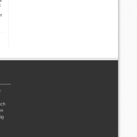
ür
t
er
r
uch
en
ig