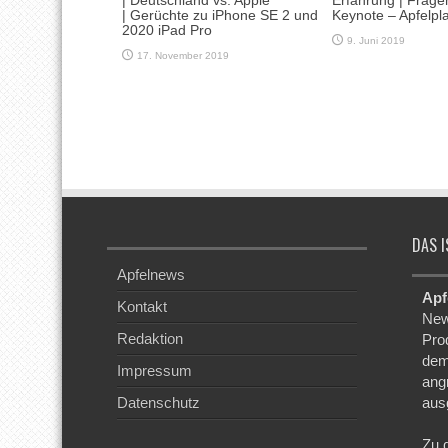
| Deutschland vs. Apple
Erfahrung | Frage
| Gerüchte zu iPhone SE 2 und
Keynote – Apfelpl
2020 iPad Pro
9. Juni 2019
17. November 2019
DAS I
Apfelnews
Apf
Kontakt
New
Redaktion
Pro
dem
Impressum
ang
Datenschutz
aus
Zu 