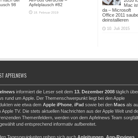
2016 f
n nach der
AirPods Gerüchte –
ausch 98
Apfelplausch #82
Mac is
da – Microsoft
18. Februar 2019
Office 2011 saub
deinstallieren
10. Juli 2015
ST APFELNEWS
elnews
informiert die Leser seit dem
13. Dezember 2008
täglich übe
s rund um Apple. Der Themenschwerpunkt liegt bei den Apple
dukten wie etwa dem
Apple iPhone
,
iPad
sowie bei den
Macs
als a
 Apple TV. Die stets aktuellen Nachrichten aus der Apple Welt und d
renzenden Themenfeldern, werden von dem Apfelnews Team sorgfält
gewählt und entsprechend informativ aufbereitet.
den Tagesneuigkeiten reihen sich auch
Anleitungen
,
App-Reviews
,