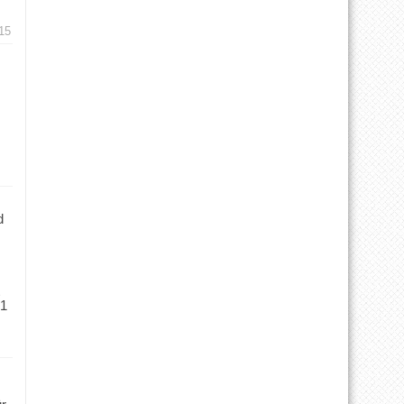
15
d
 1