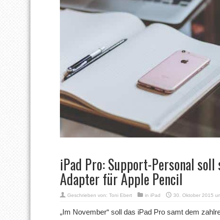
iPad Pro: Support-Personal soll s
Adapter für Apple Pencil
Geschrieben von:
Toni Ebert
in
iPad
30. Oktober 2015 u
„Im November“ soll das iPad Pro samt dem zahlr