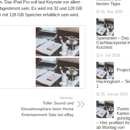
n. Das iPad Pro soll laut Keynote vor allem
besten Tipps
abgestimmt sein. Es wird mit 32 und 128 GB
26. Mai 2020
mit 128 GB Speicher erhältlich sein wird.
Spartanien – Das
Cashbackportal i
Kurztest
4. Juli 2016
Project
Hackingtosh – Tei
1
25. Januar 2016
Nächster:
Toller Sound und
iTunes
Kinoatmosphäre beim Home
Karten
Entertainment Sale bei eBay
günsti
– Hier profitiert ihr
ab Montag von