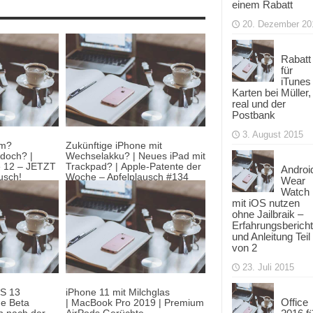
einem Rabatt
20. Dezember 20
Rabatt
für
iTunes
Karten bei Müller,
real und der
Postbank
3. August 2015
hm?
Zukünftige iPhone mit
doch? |
Wechselakku? | Neues iPad mit
e 12 – JETZT
Trackpad? | Apple-Patente der
Androi
usch!
Woche – Apfelplausch #134
Wear
Watch
2. März 2020
mit iOS nutzen
ohne Jailbraik –
Erfahrungsbericht
und Anleitung Teil
von 2
23. Juli 2015
OS 13
iPhone 11 mit Milchglas
Office
he Beta
| MacBook Pro 2019 | Premium