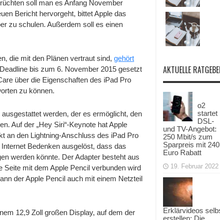
Gerüchten soll man es Anfang November
Personal
soll
en Bericht hervorgeht, bittet Apple das
sich
er zu schulen. Außerdem soll es einen
bis
6.11.
schulen,
Adapter
für
, die mit den Plänen vertraut sind,
gehört
Apple
Pencil
AKTUELLE RATGEBE
 Deadline bis zum 6. November 2015 gesetzt
leCare über die Eigenschaften des iPad Pro
worten zu können.
o2
startet
 ausgestattet werden, der es ermöglicht, den
DSL-
n. Auf der „Hey Siri“-Keynote hat Apple
und TV-Angebot:
ekt an den Lightning-Anschluss des iPad Pro
250 Mbit/s zum
Sparpreis mit 240
m Internet Bedenken ausgelöst, dass das
Euro Rabatt
en werden könnte. Der Adapter besteht aus
19. Februar 2022
e Seite mit dem Apple Pencil verbunden wird
ann der Apple Pencil auch mit einem Netzteil
Erklärvideos selb
inem 12,9 Zoll großen Display, auf dem der
erstellen: Die