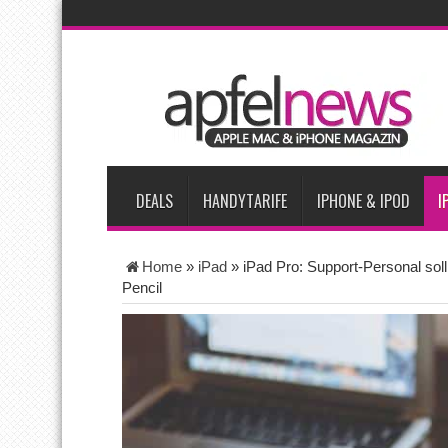
AKTUELLE NACHRICHTEN
Apple beherrscht 65 Prozent des globalen Premium-Smartpho
iPhone 18 Pro zum Marktstart möglicherweise nur begrenzt ve
iPhone Ultra lässt Verkauf faltbarer Smartphones 2026 um 20 
iPhone 18 Pro: Diese 3 großen Upgrades bringt das Top-Model
DEALS
HANDYTARIFE
IPHONE & IPOD
I
Home
»
iPad
»
iPad Pro: Support-Personal soll 
Pencil