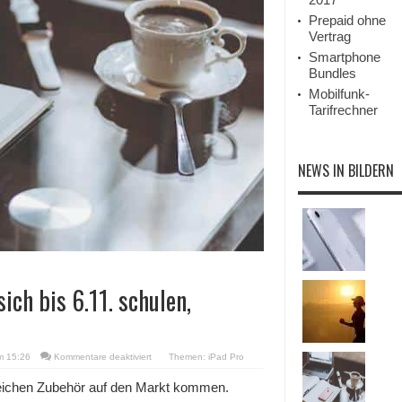
Prepaid ohne
Vertrag
Smartphone
Bundles
Mobilfunk-
Tarifrechner
NEWS IN BILDERN
ich bis 6.11. schulen,
für
m 15:26
Kommentare deaktiviert
Themen:
iPad Pro
iPad
Pro:
eichen Zubehör auf den Markt kommen.
Support-