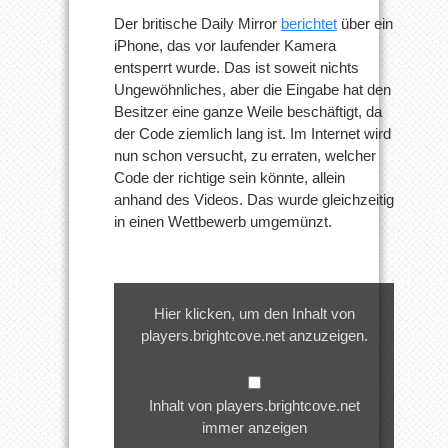
Der britische Daily Mirror
berichtet
über ein
iPhone, das vor laufender Kamera
entsperrt wurde. Das ist soweit nichts
Ungewöhnliches, aber die Eingabe hat den
Besitzer eine ganze Weile beschäftigt, da
der Code ziemlich lang ist. Im Internet wird
nun schon versucht, zu erraten, welcher
Code der richtige sein könnte, allein
anhand des Videos. Das wurde gleichzeitig
in einen Wettbewerb umgemünzt.
Inhalt
von
players.brightcove.net
Hier klicken, um den Inhalt von
anzeigen
players.brightcove.net anzuzeigen.
Inhalt von players.brightcove.net
immer anzeigen