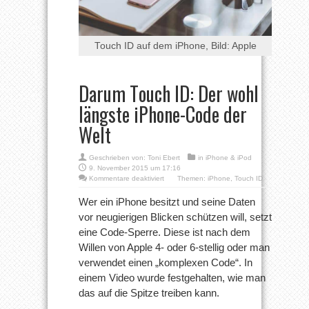
Touch ID auf dem iPhone, Bild: Apple
Darum Touch ID: Der wohl
längste iPhone-Code der
Welt
Geschrieben von:
Toni Ebert
in
iPhone & iPod
9. November 2015 um 17:16
für
Kommentare deaktiviert
Themen:
iPhone
,
Touch ID
Darum
Touch
Wer ein iPhone besitzt und seine Daten
ID:
vor neugierigen Blicken schützen will, setzt
Der
wohl
eine Code-Sperre. Diese ist nach dem
längste
Willen von Apple 4- oder 6-stellig oder man
iPhone-
Code
verwendet einen „komplexen Code“. In
der
Welt
einem Video wurde festgehalten, wie man
das auf die Spitze treiben kann.