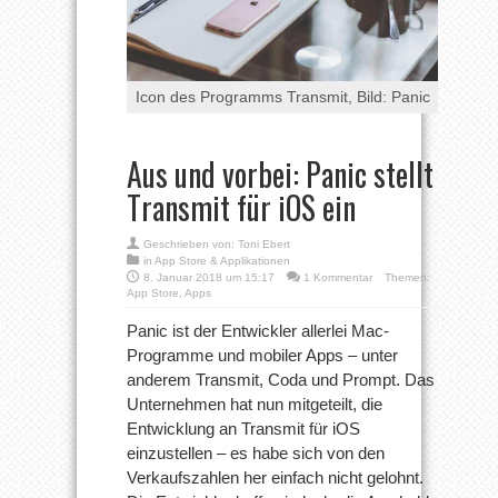
Icon des Programms Transmit, Bild: Panic
Aus und vorbei: Panic stellt
Transmit für iOS ein
Geschrieben von:
Toni Ebert
in
App Store & Applikationen
8. Januar 2018 um 15:17
1 Kommentar
Themen:
App Store
,
Apps
Panic ist der Entwickler allerlei Mac-
Programme und mobiler Apps – unter
anderem Transmit, Coda und Prompt. Das
Unternehmen hat nun mitgeteilt, die
Entwicklung an Transmit für iOS
einzustellen – es habe sich von den
Verkaufszahlen her einfach nicht gelohnt.