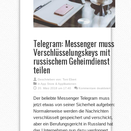
Telegram: Messenger muss
Verschlüsselungskeys mit
russischem Geheimdienst
teilen
Geschrieben von:
Toni Ebert
in
App Store & Applikationen
für
20. März 2018 um 17:40
Kommentare deaktiviert
Telegram:
Messenger
Der beliebte Messenger Telegram muss
muss
jetzt etwas von seiner Sicherheit aufgeben:
Verschlüsselun
mit
Normalerweise werden die Nachrichten
russischem
verschlüsselt gespeichert und verschickt,
Geheimdienst
teilen
aber ein Berufungsgericht in Russland hat
das Unternehmen nun dazu verdonnert,