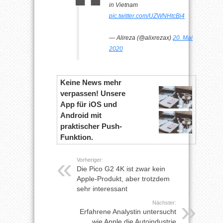
in Vietnam
pic.twitter.com/UZWNHtcBi4
— Alireza (@alixrezax)
20. Mai
2020
Keine News mehr
verpassen! Unsere
App für iOS und
Android mit
praktischer Push-
Funktion.
Vorheriger:
Die Pico G2 4K ist zwar kein
Apple-Produkt, aber trotzdem
sehr interessant
Nächster:
Erfahrene Analystin untersucht
wie Apple die Autoindustrie