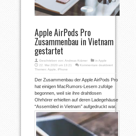
Apple AirPods Pro
Zusammenbau in Vietnam
gestartet
Geschrieben von:
Andreas Krämer
in
Apple
für
22. Mai 2020 um 13:21
Kommentare deaktiviert
Apple
Themen:
Apple
,
iPhone
AirPods
Pro
Der Zusammenbau der Apple AirPods Pro
Zusammenbau
hat einigen MacRumors-Lesern zufolge
in
Vietnam
begonnen, weil sie ihre drahtlosen
gestartet
Ohrhörer erhielten auf deren Ladegehäuse
“Assembled in Vietnam” aufgedruckt war.