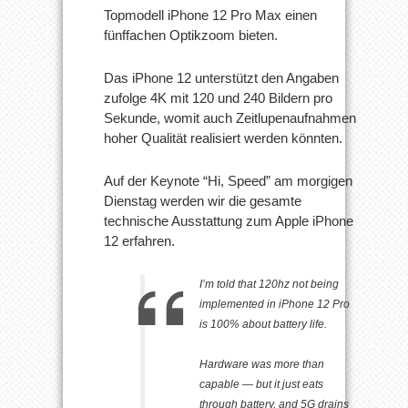
Topmodell iPhone 12 Pro Max einen
fünffachen Optikzoom bieten.
Das iPhone 12 unterstützt den Angaben
zufolge 4K mit 120 und 240 Bildern pro
Sekunde, womit auch Zeitlupenaufnahmen
hoher Qualität realisiert werden könnten.
Auf der Keynote “Hi, Speed” am morgigen
Dienstag werden wir die gesamte
technische Ausstattung zum Apple iPhone
12 erfahren.
I’m told that 120hz not being
implemented in iPhone 12 Pro
is 100% about battery life.
Hardware was more than
capable — but it just eats
through battery, and 5G drains