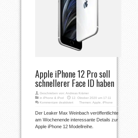
Apple iPhone 12 Pro soll
schnellerer Face ID haben
Geschrieben von:
Andreas Krämer
in
iPhone & iPod
12. Oktober 2020 um 17:11
für
Kommentare deaktiviert
Themen:
Apple
,
iPhone
Apple
iPhone
Der Leaker Max Weinbach veröffentlichte
12
am Wochenende interessante Details zur
Pro
soll
Apple iPhone 12 Modellreihe.
schnellerer
Face
ID