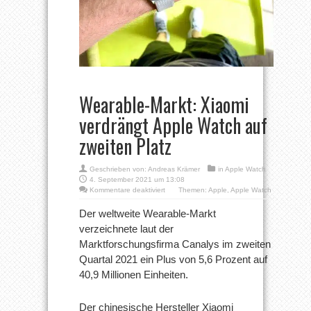
Wearable-Markt: Xiaomi
verdrängt Apple Watch auf
zweiten Platz
Geschrieben von:
Andreas Krämer
in
Apple Watch
4. September 2021 um 13:08
für
Kommentare deaktiviert
Themen:
Apple
,
Apple Watch
Wearable-
Markt:
Der weltweite Wearable-Markt
Xiaomi
verzeichnete laut der
verdrängt
Apple
Marktforschungsfirma Canalys im zweiten
Watch
Quartal 2021 ein Plus von 5,6 Prozent auf
auf
zweiten
40,9 Millionen Einheiten.
Platz
Der chinesische Hersteller Xiaomi