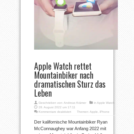
Apple Watch rettet
Mountainbiker nach
dramatischen Sturz das
Leben
Geschrieben von:
Andreas Krämer
in
Apple Watch
28. August 2022 um 17:11
für
Kommentare deaktiviert
Themen:
Apple
,
iPhone
Apple
Watch
Der kalifornische Mountainbiker Ryan
rettet
McConnaughey war Anfang 2022 mit
Mountainbiker
nach