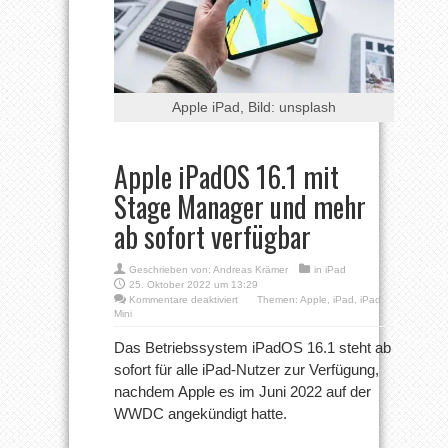
Apple iPad, Bild: unsplash
Apple iPadOS 16.1 mit
Stage Manager und mehr
ab sofort verfügbar
Geschrieben von:
Andreas Krämer
in
iPad
25. Oktober 2022 um 13:29
für
Kommentare deaktiviert
Themen:
Apple
,
iPad
,
iPad
Apple
Mini
iPadOS
16.1
Das Betriebssystem iPadOS 16.1 steht ab
mit
sofort für alle iPad-Nutzer zur Verfügung,
Stage
Manager
nachdem Apple es im Juni 2022 auf der
und
WWDC angekündigt hatte.
mehr
ab
sofort