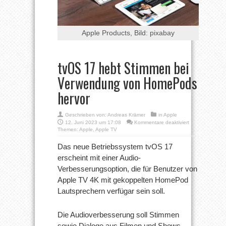
Apple Products, Bild: pixabay
tvOS 17 hebt Stimmen bei
Verwendung von HomePods
hervor
Geschrieben von:
Andreas Krämer
in
Apple
für
12. Juni 2023 um 17:08
Kommentare deaktiviert
tvOS
Themen:
Apple
,
Apple TV
17
hebt
Das neue Betriebssystem tvOS 17
Stimmen
erscheint mit einer Audio-
bei
Verwendung
Verbesserungsoption, die für Benutzer von
von
Apple TV 4K mit gekoppelten HomePod
HomePods
hervor
Lautsprechern verfügar sein soll.
Die Audioverbesserung soll Stimmen
sowie Dialoge aus Filmen und Shows