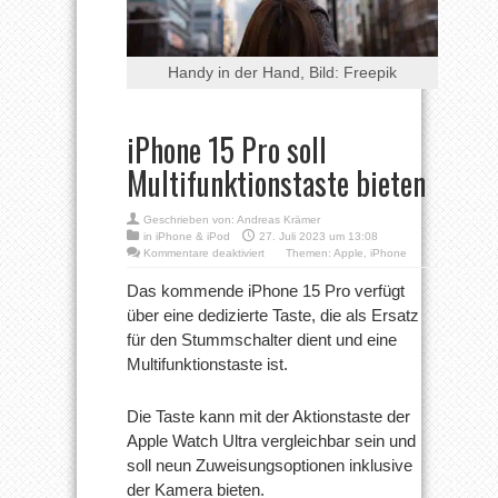
Handy in der Hand, Bild: Freepik
iPhone 15 Pro soll
Multifunktionstaste bieten
Geschrieben von:
Andreas Krämer
in
iPhone & iPod
27. Juli 2023 um 13:08
für
Kommentare deaktiviert
Themen:
Apple
,
iPhone
iPhone
15
Das kommende iPhone 15 Pro verfügt
Pro
über eine dedizierte Taste, die als Ersatz
soll
Multifunktionstaste
für den Stummschalter dient und eine
bieten
Multifunktionstaste ist.
Die Taste kann mit der Aktionstaste der
Apple Watch Ultra vergleichbar sein und
soll neun Zuweisungsoptionen inklusive
der Kamera bieten.