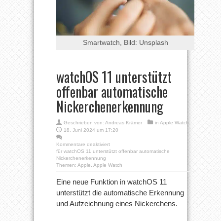
Smartwatch, Bild: Unsplash
watchOS 11 unterstützt
offenbar automatische
Nickerchenerkennung
Geschrieben von:
Andreas Krämer
in
Apple Watch
18. Juni 2024 um 17:20
Kommentare deaktiviert
für watchOS 11 unterstützt offenbar automatische
Nickerchenerkennung
Themen:
Apple
,
Apple Watch
Eine neue Funktion in watchOS 11
unterstützt die automatische Erkennung
und Aufzeichnung eines Nickerchens.